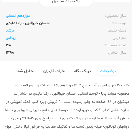
مشخصات محصول
ناشر:‌
مبتکران
سال تحصیلی:‌
دوازدهم انسانی
نویسنده:‌
احسان خیراللهی
،
رضا عابدی
دسته بندی:
مرشد
نام درس:
ریاضی
تعداد صفحات:‌
168
سال انتشار:‌
1398
توضیحات
دریک نگاه
نظرات کاربران
تحلیل شما
کتاب کنکور
ریاضی و آمار جامع 3 12 دوازدهم رشته ادبیات و علوم انسانی -
مجموعه مرشد
پایا - توسط اساتید احسان خیراللهی . رضا عابدی در
انتشارات
مبتکران
در 168 صفحه به چاپ رسیده است . * فروش ویژه کتب کمک آموزشی در
سایت عشق کتاب * کتاب دربردارنده : - درسنامه ای جامع با بیانی شیوا برای تسلط
دانش آموز به کلیه مفاهیم درس- تست های ناب و پاسخ های کاملا تشریحی به
روشهای گوناگون- طبقه بندی تست ها و تفکیک مطالب به فراخور نیاز دانش آموز-