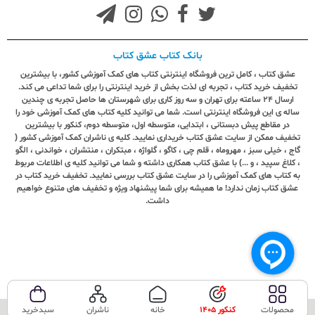
بانک کتاب عشق کتاب
عشق کتاب ، کامل ترین فروشگاه اینترنتی کتاب های کمک آموزشی کشور، با بیشترین
تخفیف خرید کتاب ، تجربه ای لذت بخش از خرید اینترنتی را برای شما تداعی می کند.
ارسال ٢٤ ساعته برای تهران و سه روز کاری برای شهرستان ها حاصل تجربه ی چندین
ساله ی این فروشگاه اینترنتی است. شما می توانید کلیه کتاب های کمک آموزشی خود را
در مقاطع پیش دبستانی ، ابتدایی، متوسطه اول، متوسطه دوم، کنکور با بیشترین
تخفیف ممکن از سایت عشق کتاب خریداری نمایید. کلیه ی ناشران کمک آموزشی کشور (
گاج ، خیلی سبز ، مهروماه ، قلم چی ، کاگو ، گلواژه ، مبتکران ، منتشران ، خواندنی ، الگو
، کلاغ سپید ، و ...) با عشق کتاب همکاری داشته و شما می توانید کلیه ی اطلاعات مربوط
به کتاب های کمک آموزشی را در سایت عشق کتاب بررسی نمایید. تخفیف خرید کتاب در
عشق کتاب زمان ندارد! ما همیشه برای شما پیشنهاد ویژه و تخفیف های متنوع خواهیم
داشت.
محصولات
کنکور 1405
خانه
ناشران
سبدخرید
تمامی حقوق این سایت متعلق به فروشگاه عشق کتاب می‌باشد.