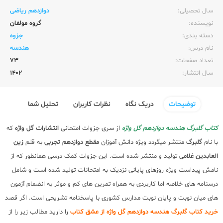
سال تحصیلی:‌
دوازدهم ریاضی
نویسنده:‌
گروه مولفان
دسته بندی:
جزوه
نام درس:
هندسه
تعداد صفحات:‌
73
سال انتشار:‌
1402
توضیحات
دریک نگاه
نظرات کاربران
تحلیل شما
کتاب گلبرگ هندسه دوازدهم گل واژه
از سری جزوات امتحانی
انتشارات گل واژه
که
با نام
گلبرگ
منتشر میگردد ویژه دانش آموزان
مقطع دوازدهم تجربی
به قلم
زین
العابدین غلامی
تولید و منتشر شده است. این جزوات کمک درسی همانطور که از
نامش پیداست ویژه روزهای پایانی نزدیک به امتحانات تولید شده است و شامل
درسنامه های خلاصه اما کاربردی به همراه تمرین های کم و موثر به انضمام آزمون
های میان نوبت و پایان نوبت مدارس کشوری با پاسخنامه تشریحی است. اگر قصد
خرید کتاب گلبرگ هندسه دوازدهم گل واژه از عشق کتاب
را دارید مطالب زیر را از