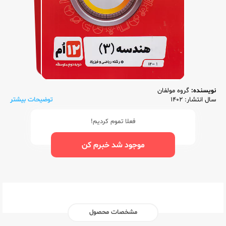
نویسنده:
گروه مولفان
سال انتشار: 1402
توضیحات بیشتر
فعلا تموم کردیم!
موجود شد خبرم کن
مشخصات محصول
ناشر:‌
گلواژه