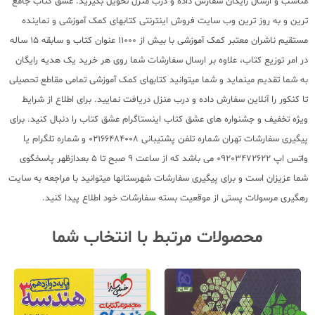
مناسب و ارسال رایگان سفارش داده و درب منزل تحویل بگیرید. عشق کتاب جامع
ترین و به روز ترین وب سایت فروش اینترنتی کتابهای کمک آموزشی و نماینده
مستقیم ناشران معتبر کمک آموزشی با بیش از 11000 عنوان کتاب و سابقه 15 ساله
در امر توزیع کتاب، علاوه بر ارسال سفارشات شما روی هر خرید یک هدیه رایگان
به شما تقدیم مینماید و شما میتوانید کتابهای کمک آموزشی تمامی مقاطع تحصیلی
تا کنکور را آنلاین سفارش داده و درب منزل دریافت نمایید. برای اطلاع از شرایط
ویژه تخفیف و جشنواره های عشق کتاب اینستاگرام عشق کتاب را دنبال کنید. برای
پیگیری سفارشات تهران شماره تلفن پشتیبانی 02166484008 و شماره تلگرام یا
واتس اپ 09203472622 می باشد که از ساعت 9 صبح تا 5 بعدازظهر پاسخگوی
شما عزیزان است و برای پیگیری سفارشات شهرستانها میتوانید با مراجعه به سایت
رهگیری مرسولات پستی از موقعیت بسته سفارشات خود اطلاع پیدا کنید.
محصولات مرتبط با انتخاب شما