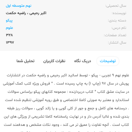
سال تحصیلی:‌
نهم متوسطه اول
نویسنده:‌
اکبر رحیمی
،
راضیه حکمت
دسته بندی:
پیکو
نام درس:
علوم
تعداد صفحات:‌
328
سال انتشار:‌
1397
توضیحات
دریک نگاه
نظرات کاربران
تحلیل شما
علوم نهم 9 تجربی - پیکو - توسط اساتید اکبر رحیمی و راضیه حکمت در انتشارات
پویش در سال 97 (چاپ 1) به چاپ رسیده است . * فروش ویژه کتب کمک آموزشی
در سایت عشق کتاب * کتاب دربردارنده : مجموعه کتابهای پیکو براساس سوالات
استاندارد و معتبر به صورتی کاملا اختصاصی و طبق رویه آموزشی تنظیم شده است
. درسنامه های کامل و جمع و جور از کلی گویی و یا زائد گویی ، سوالات ریز طبقه
بندی شده و غالبا آدرس دار و در نهایت پاسخنامه کاملا تشریحی از ویژگی های این
کتاب است . آنچه تفاوت را عمیق تر می کند ، وجود نکات مشخص و هدفمند است