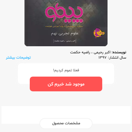
نویسنده:
اکبر رحیمی
،
راضیه حکمت
سال انتشار: 1397
توضیحات بیشتر
فعلا تموم کردیم!
موجود شد خبرم کن
مشخصات محصول
ناشر:‌
پویش