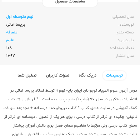
مشخصات محصول
ناشر:‌
مبتکران
سال تحصیلی:‌
نهم متوسطه اول
نویسنده:‌
پریسا امانی
دسته بندی:
متفرقه
نام درس:
علوم
تعداد صفحات:‌
108
سال انتشار:‌
1397
توضیحات
دریک نگاه
نظرات کاربران
تحلیل شما
درس آزمون علوم المپیاد نوجوانان ایران پایه نهم 9 توسط استاد پریسا امانی در
انتشارات مبتکران
در سال 97 (چاپ 1) به چاپ رسیده است . * فروش ویژه کتب
کمک آموزشی در سایت عشق کتاب * کتاب دربردارنده : درسنامه + مجموعه سوالات
تالیفی- چکیده ای فراتر از کتاب درسی : برای هر یک از فصول ، درسنامه ای فراتر از
سطح کتاب درسی ولی مرتبط با مفاهیم همان فصل برای دانش آموزان پیشتاز
تالیف شده است . سعی شده است با کمک عناوین جذاب ، اشتیاق و اشتهای