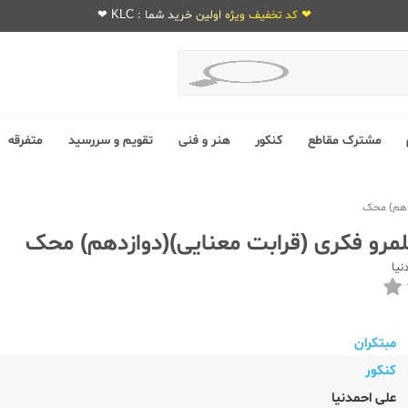
❤ کد تخفیف ویژه اولین خرید شما : KLC ❤
مشترک مقاطع
کنکور
هنر و فنی
تقویم و سررسید
متفرقه
زدهم) محک
لمرو فکری (قرابت معنایی)(دوازدهم) محک
نیا
مبتکران
کنکور
علی احمدنیا