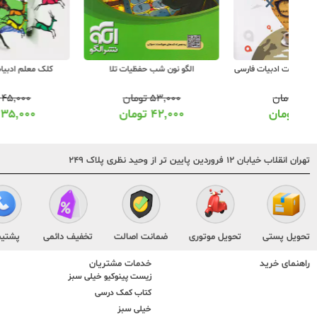
فارسی
الگو نون شب حفظیات تلا
کلک معلم ادبیات جامع سفید
۵۳,۰۰۰
تومان
۴۵,۰۰۰
تومان
۴۲,۰۰۰
تومان
۳۵,۰۰۰
تومان
تهران انقلاب خیابان ۱۲ فروردین پایین تر از وحید نظری پلاک ۲۴۹
تحویل پستی
تحویل موتوری
ضمانت اصالت
تخفیف دائمی
پشتیب
راهنمای خرید
خدمات مشتریان
زیست پینوکیو خیلی سبز
کتاب کمک درسی
خیلی سبز