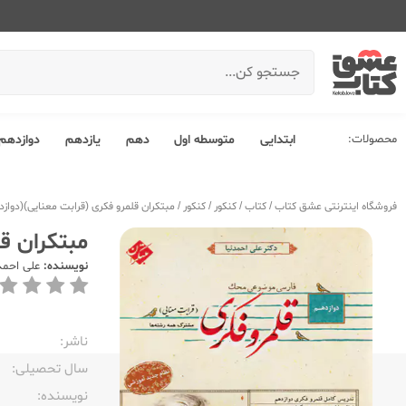
محصولات:
ابتدایی
متوسطه اول
دهم
یازدهم
دوازدهم
فروشگاه اینترنتی عشق کتاب
/
کتاب
/
کنکور
/
کنکور
/
مبتکران قلمرو فکری (قرابت معنایی)(دوا
مبتکران ق
نویسنده:
علی احمد
ناشر:‌
سال تحصیلی:‌
نویسنده:‌