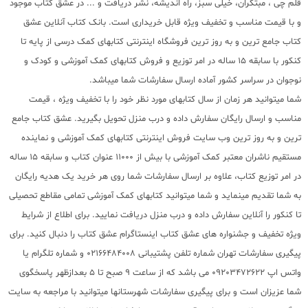
قلم چی ، مبتکران، خیلی سبز، راه اندیشه، نشر دریافت و ... در عشق کتاب موجود
و با قیمت مناسب و تخفیف ویژه قابل خریداری است. بانک کتاب آنلاین عشق
کتاب جامع ترین و به روز ترین فروشگاه اینترنتی کتابهای کمک درسی از پایه تا
کنکور با سابقه 15 ساله در امر توزیع و فروش کتابهای کمک آموزشی و کودک و
نوجوان در سراسر کشور آماده ارسال سفارشات شما میباشد.
شما میتوانید هر زمان از سال کتابهای مورد نظر خود را با تخفیف ویژه ، قیمت
مناسب و ارسال رایگان سفارش داده و درب منزل تحویل بگیرید. عشق کتاب جامع
ترین و به روز ترین وب سایت فروش اینترنتی کتابهای کمک آموزشی و نماینده
مستقیم ناشران معتبر کمک آموزشی با بیش از 11000 عنوان کتاب و سابقه 15 ساله
در امر توزیع کتاب، علاوه بر ارسال سفارشات شما روی هر خرید یک هدیه رایگان
به شما تقدیم مینماید و شما میتوانید کتابهای کمک آموزشی تمامی مقاطع تحصیلی
تا کنکور را آنلاین سفارش داده و درب منزل دریافت نمایید. برای اطلاع از شرایط
ویژه تخفیف و جشنواره های عشق کتاب اینستاگرام عشق کتاب را دنبال کنید. برای
پیگیری سفارشات تهران شماره تلفن پشتیبانی 02166484008 و شماره تلگرام یا
واتس اپ 09203472622 می باشد که از ساعت 9 صبح تا 5 بعدازظهر پاسخگوی
شما عزیزان است و برای پیگیری سفارشات شهرستانها میتوانید با مراجعه به سایت