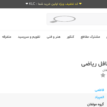
❤ کد تخفیف ویژه اولین خرید شما : KLC ❤
مشترک مقاطع
کنکور
هنر و فنی
تقویم و سررسید
متفرقه
فل ریاضی
فان
فاطمی
المپیاد
گروه مولفان