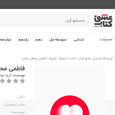
محصولات:
ابتدایی
متوسطه اول
دهم
یازدهم
دوازدهم
فروشگاه اینترنتی عشق کتاب
/
کتاب
/
متفرقه
/
المپیاد
/
فاطمی محافل ریاضی
فاطمی محا
نویسنده:
گروه مول
ناشر:‌
سال تحصیلی:‌
نویسنده:‌