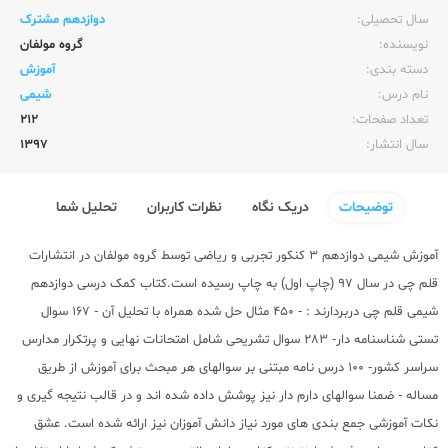
سال تحصیلی:‌
دوازدهم مشترک
نویسنده:‌
گروه مولفان
دسته بندی:
آموزش
نام درس:
شیمی
تعداد صفحات:‌
212
سال انتشار:‌
1397
توضیحات
دریک نگاه
نظرات کاربران
تحلیل شما
آموزش شیمی دوازدهم 3 کنکور تجربی و ریاضی توسط گروه مولفان در انتشارات
قلم چی در سال 97 (چاپ اول) به چاپ رسیده است.
کتاب کمک درسی دوازدهم
شیمی قلم چی دربردارند : - 450 مثال حل شده همراه با تحلیل آن - 167 سوال
تستی شناسنامه دار- 283 سوال تشریحی شامل امتحانات نهایی و پرتکرار مدارس
سراسر کشور- 100 درس نامه مبتنی بر سوالهای هر مبحث برای آموزش از طریق
مساله - ضمنا سوالهای دارم دار نیز پوشش داده شده اند و در قالب نتیجه گیری و
نکات آموزشی جمع بندی های مورد نیاز دانش آموزان نیز ارائه شده است. عشق