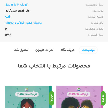
سال تحصیلی:‌
کودک 3 تا 5 سال
نویسنده:‌
علی اصغر سیدآبادی
دسته بندی:
قصه
نام درس:
داستان مصور کودک و نوجوان
تعداد صفحات:‌
10
سال انتشار:‌
1396
توضیحات
دریک نگاه
نظرات کاربران
تحلیل شما
محصولات مرتبط با انتخاب شما
موجود
موجود
موج