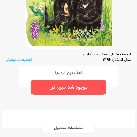
نویسنده:
علی اصغر سیدآبادی
سال انتشار: 1396
توضیحات بیشتر
فعلا تموم کردیم!
موجود شد خبرم کن
مشخصات محصول
ناشر:‌
شهرقلم