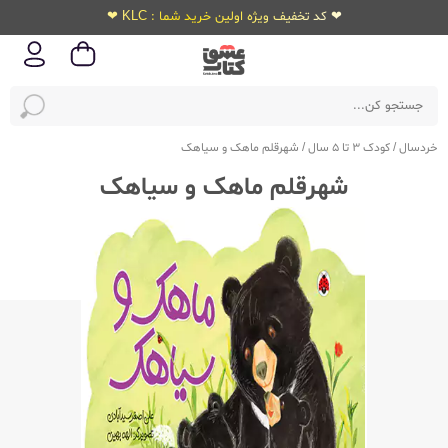
❤ کد تخفیف ویژه اولین خرید شما : KLC ❤
خردسال
/
کودک 3 تا 5 سال
/
شهرقلم ماهک و سیاهک
شهرقلم ماهک و سیاهک