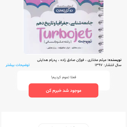
نویسنده:
میثم مختاری
،
فوژان صادق زاده
،
پدرام هدایتی
سال انتشار: 1397
توضیحات بیشتر
فعلا تموم کردیم!
موجود شد خبرم کن