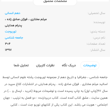
مشخصات محصول
ناشر:‌
کلاغ سپید
سال تحصیلی:‌
دهم انسانی
میثم مختاری
،
فوژان صادق زاده
،
نویسنده:‌
پدرام هدایتی
دسته بندی:
توربوجت
نام درس:
جامعه شناسی
تعداد صفحات:‌
304
سال انتشار:‌
1397
توضیحات
دریک نگاه
نظرات کاربران
تحلیل شما
جامعه شناسی ، جغرافیا و تاریخ دهم از مجموعه توربوجت رشته علوم انسانی توسط
اساتید میثم مختاری . فوژان صادق زاده . پدرام هدایتی در انتشارات کلاغ سپید در
سال 97(چاپ اول) به چاپ رسیده است و توضیحات مربوط (خرید ، ارسال و ...) در
همین سایت ، عشق کتاب آمده است. کتاب دربردارنده : دو فصل به ترتیب : جهان
اجتماعی - هویت می باشد. این کتاب یکی از کتابهای توربو جت است ، کتابی