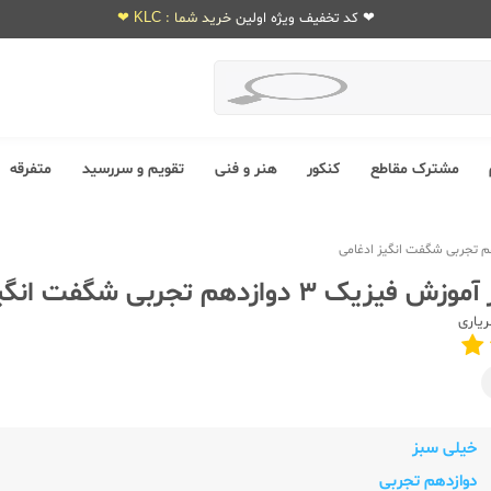
❤ کد تخفیف ویژه اولین خرید شما : KLC ❤
مشترک مقاطع
کنکور
هنر و فنی
تقویم و سررسید
متفرقه
3 دوازدهم تجربی شگفت انگیز ادغامی
یاری
خیلی سبز
دوازدهم تجربی