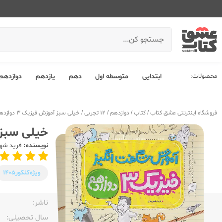
محصولات:
ابتدایی
متوسطه اول
دهم
یازدهم
دوازدهم
فروشگاه اینترنتی عشق کتاب
/
کتاب
/
دوازدهم
/
12 تجربی
/
خیلی سبز آموزش فیزیک 3 دوازدهم تجربی شگفت انگیز ادغامی
خیلی سبز آموزش فیزیک 
نویسنده:
فرید شهر
ویژه‌کنکور
1405
ناشر:‌
سال تحصیلی:‌