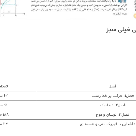
ی خیلی سبز
فصل
تعداد
فصل1: حرکت بر خط راست
62 سوال 280 تست
فصل2: دینامیک
61 سوال 203 تست
فصل3: نوسان و موج
188 سوال 498 تست
114 سوال 167 تست