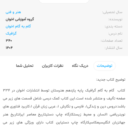
ناشر:‌
اخوان
سال تحصیلی:‌
هنر و فنی
نویسنده:‌
گروه آموزشی اخوان
دسته بندی:
گام به گام اخوان
نام درس:
گرافیک
تعداد صفحات:‌
340
سال انتشار:‌
1404
توضیحات
دریک نگاه
نظرات کاربران
تحلیل شما
توضیح کتاب جدید:
کتاب گام به گام گرافیک پایه یازدهم هنرستان توسط انتشارات اخوان در 334
صفحه تألیف و منتشر شده است.این
کتاب کمک درسی
شامل قسمت های زیر می
باشد:دروس دین و زندگی1، فارسی و نگارش 1، عربی زبان قرآن 1،کاربرد فناوری های
نوینریاضی 1انسان و محیط زیستکارگاه چاپ دستیتاریخ معاصر ایرانتاریخ هنر
جهانزبان انگلیسیعکاسیکارگاه چاپ دستیاین کتاب دارای ویژگی های زیر می