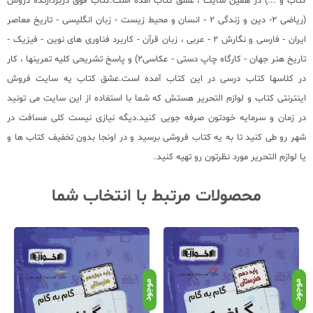
کتاب
و ...) در همین سایت ، عشق کتاب آمده است.کتاب فوق دربردارنده دروس
(ریاضی 2- دین و زندگی 2 - انسان و محیط زیست - زبان انگلیسی - تاریخ معاصر
ایران - فارسی و نگارش 2 - عربی ، زبان قرآن - کاربرد فناوری های نوین - فیزیک -
تاریخ هنر جهان - کارگاه چاپ دستی - عکاسی2) و پاسخ تشریحی کلیه تمرینها ، کار
در کلاسها کتاب درسی در این کتاب آمده است.عشق کتاب یه سایت فروش
اینترنتی کتاب و لوازم التحریر هستش که شما با استفاده از این سایت می تونید
در زمان و سرمایه خودتون صرفه جویی کنید.دیگه نیازی نیست کلی مسافت در
شهر رو طی کنید تا به یه کتاب فروشی برسید و در اونجا بدون تخفیف کتاب ها و
یا لوازم التحریر مورد نظرتون رو تهیه کنید.
محصولات مرتبط با انتخاب شما
نامو
موجود
موجود