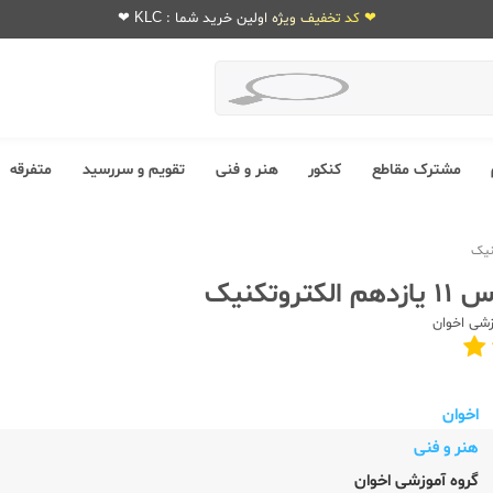
❤ کد تخفیف ویژه اولین خرید شما : KLC ❤
مشترک مقاطع
کنکور
هنر و فنی
تقویم و سررسید
متفرقه
تروتکنیک
زشی اخوان
اخوان
هنر و فنی
گروه آموزشی اخوان