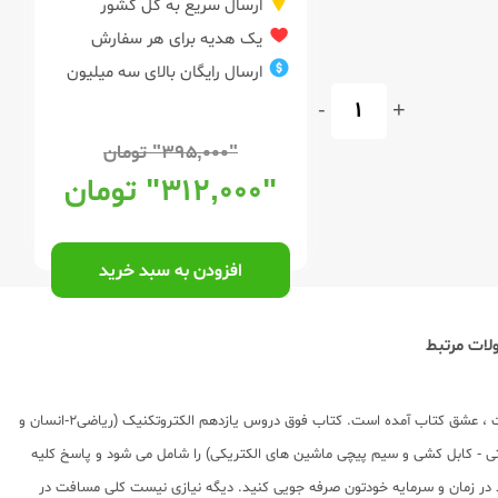
ارسال سریع به کل کشور
یک هدیه برای هر سفارش
ارسال رایگان بالای سه میلیون
-
+
"۳۹۵,۰۰۰"
تومان
"۳۱۲,۰۰۰"
تومان
افزودن به سبد خرید
ات مرتبط
گام به گام الکتروتکنیک یازدهم هنرستان توسط گروه آموزشی مهندس اخوان در انتشارات اخوان به چاپ رسیده است و توضیحات مربوط (خرید ، ارسال و ...) در همین سایت ، عشق کتاب آمده است. کتاب فوق دروس یازدهم الکتروتکنیک (ریاضی2-انسان و
گارش 2 - کاربرد فناوری های نوین - طراحی و نصب تاسیسات حفاظتی - کابل کشی و سیم پیچی ماشین های الکتریکی) را شامل می شود و پاسخ کلیه
در زمان و سرمایه خودتون صرفه جویی کنید. دیگه نیازی نیست کلی مسافت در