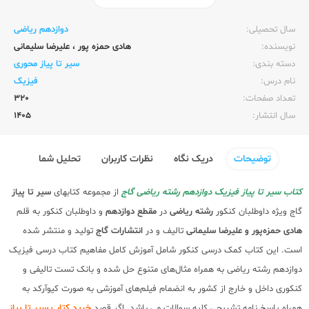
ناشر:‌
گاج
سال تحصیلی:‌
دوازدهم ریاضی
نویسنده:‌
هادی حمزه پور
،
علیرضا سلیمانی
دسته بندی:
سیر تا پیاز محوری
نام درس:
فیزیک
تعداد صفحات:‌
320
سال انتشار:‌
1405
توضیحات
دریک نگاه
نظرات کاربران
تحلیل شما
کتاب سیر تا پیاز فیزیک دوازدهم رشته ریاضی گاج
از مجموعه کتابهای
سیر تا پیاز
گاج ویژه داوطلبان کنکور
رشته ریاضی
در
مقطع دوازدهم
و داوطلبان کنکور به قلم
هادی حمزه‌پور و علیرضا سلیمانی
تالیف و در
انتشارات گاج
تولید و منتشر شده
است. این کتاب کمک درسی کنکور شامل آموزش کامل مفاهیم کتاب درسی فیزیک
دوازدهم رشته ریاضی به همراه مثال‌های متنوع حل شده و بانک تست تالیفی و
کنکوری داخل و خارج از کشور به انضمام فیلم‌های آموزشی به صورت کیوآرکد به
همراه پاسخ نامه تشریحی کلیه سوالات می باشد. اگر قصد
خرید کتاب سیر تا پیاز