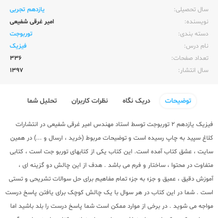
سال تحصیلی:‌
یازدهم تجربی
نویسنده:‌
امیر غرقی شفیعی
دسته بندی:
توربوجت
نام درس:
فیزیک
تعداد صفحات:‌
336
سال انتشار:‌
1397
توضیحات
دریک نگاه
نظرات کاربران
تحلیل شما
فیزیک یازدهم 2 توربوجت توسط استاد مهندس امیر غرقی شفیعی در انتشارات
کلاغ سپید به چاپ رسیده است و توضیحات مربوط (خرید ، ارسال و ...) در همین
سایت ، عشق کتاب آمده است. این کتاب یکی از کتابهای توربو جت است ، کتابی
متفاوت در محتوا ، ساختار و فرم می باشد . هدف از این چالش دو گزینه ای ،
آموزش دقیق ، عمیق و جزء به جزء تمام مفاهیم برای حل سوالات تشریحی و تستی
است . شما در این کتاب در هر سوال با یک چالش کوچک برای یافتن پاسخ درست
مواجه می شوید . در برخی از موارد ممکن است شما پاسخ درست را بلد باشید اما