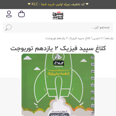
❤ کد تخفیف ویژه اولین خرید شما : KLC ❤
یازدهم
/
11 تجربی
/
کلاغ سپید فیزیک 2 یازدهم توربوجت
کلاغ سپید فیزیک 2 یازدهم توربوجت