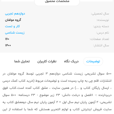
مشخصات محصول
ناشر:‌
قلم چی
سال تحصیلی:‌
دوازدهم تجربی
نویسنده:‌
گروه مولفان
دسته بندی:
کار و تست
نام درس:
زیست شناسی
تعداد صفحات:‌
160
سال انتشار:‌
1400
توضیحات
دریک نگاه
نظرات کاربران
تحلیل شما
500 سوال تشریحی زیست شناسی دوازدهم 3 تجربی توسط گروه مولفان در
انتشارات
قلم چی
به چاپ رسیده است و توضیحات مربوط (
خرید کتاب کمک درسی
،
ارسال رایگان کتاب
و ...) در همین سایت ، عشق کتاب آمده است.کتاب فوق
دربردارنده :- 8فصل و درخت دانش- 23 زیر موضوع - 23 درسنامه- 500 سوال
تشریحی- 2 آزمون پایان نیم سال اول + 2 آزمون پایان نیم سال دومعشق کتاب یه
سایت فروش اینترنتی کتاب و لوازم التحریر هستش که شما با استفاده از این