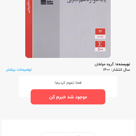
نویسنده:
گروه مولفان
سال انتشار: 1400
توضیحات بیشتر
فعلا تموم کردیم!
موجود شد خبرم کن