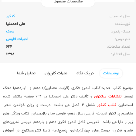
مشخصات محصول
ناشر:‌
مبتکران
سال تحصیلی:‌
کنکور
نویسنده:‌
علی احمدنیا
دسته بندی:
محک
نام درس:
ادبیات فارسی
تعداد صفحات:‌
624
سال انتشار:‌
1398
توضیحات
دریک نگاه
نظرات کاربران
تحلیل شما
توضیح کتاب جدید:کتاب قلمرو فکری (قرابت معنایی)(10دهم و 11یازدهم) محک
توسط
انتشارات مبتکران
و تألیف دکتر علی احمدنیا در 624 صفحه منتشر شده
است.این
کتاب کنکور
شامل 4 فصل می باشد:· درست و روان خواندن شعر·
مفاهیم پر تکرار ادبیات· فارسی سال دهم· فارسی سال یازدهماین کتاب ویژگی های
زیر را دارا می باشد:· تدریس کامل قلمرو فکری دهم و یازدهم· بررسی تمرین‌های
قلمرو فکری· پرسش‌های چهارگزینه‌ای· پاسخ‌نامه کاملا تشریحیتنوع در آموزش