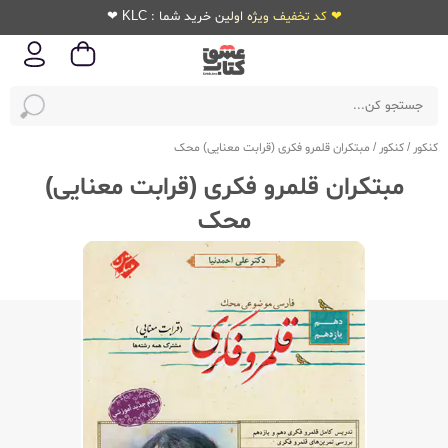
❤ کد تخفیف ویژه اولین خرید شما : KLC ❤
کنکور
/
کنکور
/
مبتکران قلمرو فکری (قرابت معنایی) محک
مبتکران قلمرو فکری (قرابت معنایی)
محک