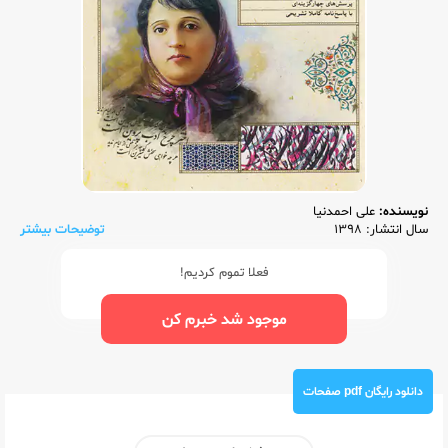
نویسنده:
علی احمدنیا
سال انتشار: 1398
توضیحات بیشتر
فعلا تموم کردیم!
موجود شد خبرم کن
دانلود رایگان pdf صفحات