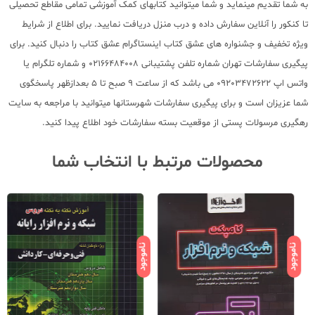
به شما تقدیم مینماید و شما میتوانید کتابهای کمک آموزشی تمامی مقاطع تحصیلی
تا کنکور را آنلاین سفارش داده و درب منزل دریافت نمایید. برای اطلاع از شرایط
ویژه تخفیف و جشنواره های عشق کتاب اینستاگرام عشق کتاب را دنبال کنید. برای
پیگیری سفارشات تهران شماره تلفن پشتیبانی 02166484008 و شماره تلگرام یا
واتس اپ 09203472622 می باشد که از ساعت 9 صبح تا 5 بعدازظهر پاسخگوی
شما عزیزان است و برای پیگیری سفارشات شهرستانها میتوانید با مراجعه به سایت
رهگیری مرسولات پستی از موقعیت بسته سفارشات خود اطلاع پیدا کنید.
محصولات مرتبط با انتخاب شما
ناموجود
ناموجود
نامو