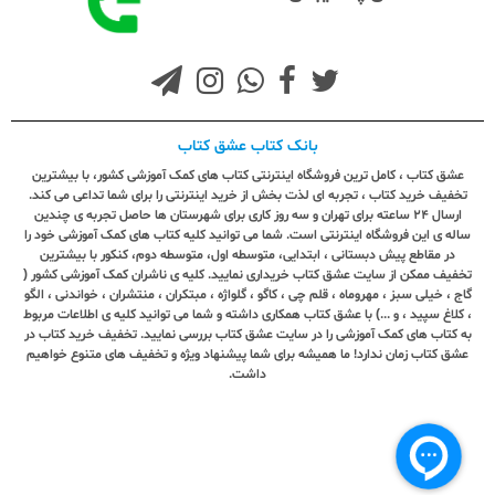
بانک کتاب عشق کتاب
عشق کتاب ، کامل ترین فروشگاه اینترنتی کتاب های کمک آموزشی کشور، با بیشترین
تخفیف خرید کتاب ، تجربه ای لذت بخش از خرید اینترنتی را برای شما تداعی می کند.
ارسال ٢٤ ساعته برای تهران و سه روز کاری برای شهرستان ها حاصل تجربه ی چندین
ساله ی این فروشگاه اینترنتی است. شما می توانید کلیه کتاب های کمک آموزشی خود را
در مقاطع پیش دبستانی ، ابتدایی، متوسطه اول، متوسطه دوم، کنکور با بیشترین
تخفیف ممکن از سایت عشق کتاب خریداری نمایید. کلیه ی ناشران کمک آموزشی کشور (
گاج ، خیلی سبز ، مهروماه ، قلم چی ، کاگو ، گلواژه ، مبتکران ، منتشران ، خواندنی ، الگو
، کلاغ سپید ، و ...) با عشق کتاب همکاری داشته و شما می توانید کلیه ی اطلاعات مربوط
به کتاب های کمک آموزشی را در سایت عشق کتاب بررسی نمایید. تخفیف خرید کتاب در
عشق کتاب زمان ندارد! ما همیشه برای شما پیشنهاد ویژه و تخفیف های متنوع خواهیم
داشت.