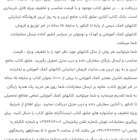
دریافت و ... در عشق کتاب موجود و با قیمت مناسب و تخفیف ویژه قابل خریداری
است. بانک کتاب آنلاین عشق کتاب جامع ترین و به روز ترین فروشگاه اینترنتی
کتابهای کمک درسی از پایه تا کنکور با سابقه 15 ساله در امر توزیع و فروش
کتابهای کمک آموزشی و کودک و نوجوان در سراسر کشور آماده ارسال سفارشات
شما میباشد.
شما میتوانید هر زمان از سال کتابهای مورد نظر خود را با تخفیف ویژه ، قیمت
مناسب و ارسال رایگان سفارش داده و درب منزل تحویل بگیرید. عشق کتاب جامع
ترین و به روز ترین وب سایت فروش اینترنتی کتابهای کمک آموزشی و نماینده
مستقیم ناشران معتبر کمک آموزشی با بیش از 11000 عنوان کتاب و سابقه 15 ساله
در امر توزیع کتاب، علاوه بر ارسال سفارشات شما روی هر خرید یک هدیه رایگان
به شما تقدیم مینماید و شما میتوانید کتابهای کمک آموزشی تمامی مقاطع تحصیلی
تا کنکور را آنلاین سفارش داده و درب منزل دریافت نمایید. برای اطلاع از شرایط
ویژه تخفیف و جشنواره های عشق کتاب اینستاگرام عشق کتاب را دنبال کنید. برای
پیگیری سفارشات تهران شماره تلفن پشتیبانی 02166484008 و شماره تلگرام یا
واتس اپ 09203472622 می باشد که از ساعت 9 صبح تا 5 بعدازظهر پاسخگوی
شما عزیزان است و برای پیگیری سفارشات شهرستانها میتوانید با مراجعه به سایت