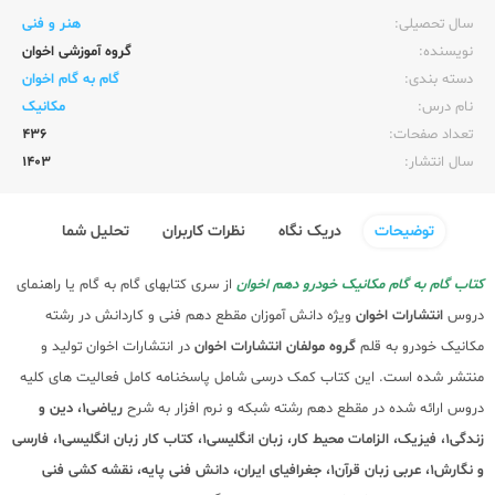
سال تحصیلی:‌
هنر و فنی
نویسنده:‌
گروه آموزشی اخوان
دسته بندی:
گام به گام اخوان
نام درس:
مکانیک
تعداد صفحات:‌
436
سال انتشار:‌
1403
توضیحات
دریک نگاه
نظرات کاربران
تحلیل شما
کتاب گام به گام مکانیک خودرو دهم اخوان
از سری کتابهای گام به گام یا راهنمای
دروس
انتشارات اخوان
ویژه دانش آموزان مقطع دهم فنی و کاردانش در رشته
مکانیک خودرو به قلم
گروه مولفان انتشارات اخوان
در انتشارات اخوان تولید و
منتشر شده است. این کتاب کمک درسی شامل پاسخنامه کامل فعالیت های کلیه
دروس ارائه شده در مقطع دهم رشته شبکه و نرم افزار به شرح
ریاضی1، دین و
زندگی1، فیزیک، الزامات محیط کار، زبان انگلیسی1، کتاب کار زبان انگلیسی1، فارسی
و نگارش1، عربی زبان قرآن1، جغرافیای ایران، دانش فنی پایه، نقشه کشی فنی