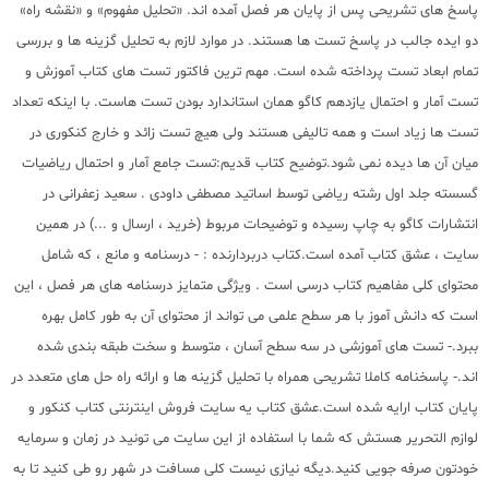
پاسخ های تشریحی پس از پایان هر فصل آمده اند. «تحلیل مفهوم» و «نقشه راه»
دو ایده جالب در پاسخ تست ها هستند. در موارد لازم به تحلیل گزینه ها و بررسی
تمام ابعاد تست پرداخته شده است. مهم ترین فاکتور تست های کتاب آموزش و
تست آمار و احتمال یازدهم کاگو همان استاندارد بودن تست هاست. با اینکه تعداد
تست ها زیاد است و همه تالیفی هستند ولی هیچ تست زائد و خارج کنکوری در
میان آن ها دیده نمی شود.توضیح کتاب قدیم:تست جامع آمار و احتمال ریاضیات
گسسته جلد اول رشته ریاضی توسط اساتید مصطفی داودی . سعید زعفرانی در
انتشارات کاگو به چاپ رسیده و توضیحات مربوط (خرید ، ارسال و ...) در همین
سایت ، عشق کتاب آمده است.کتاب دربردارنده : - درسنامه و مانع ، که شامل
محتوای کلی مفاهیم کتاب درسی است . ویژگی متمایز درسنامه های هر فصل ، این
است که دانش آموز با هر سطح علمی می تواند از محتوای آن به طور کامل بهره
ببرد.- تست های آموزشی در سه سطح آسان ، متوسط و سخت طبقه بندی شده
اند.- پاسخنامه کاملا تشریحی همراه با تحلیل گزینه ها و ارائه راه حل های متعدد در
پایان کتاب ارایه شده است.عشق کتاب یه سایت فروش اینترنتی
کتاب کنکور
و
لوازم التحریر هستش که شما با استفاده از این سایت می تونید در زمان و سرمایه
خودتون صرفه جویی کنید.دیگه نیازی نیست کلی مسافت در شهر رو طی کنید تا به