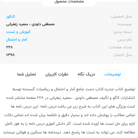
مشخصات محصول
ناشر:‌
کاگو
سال تحصیلی:‌
کنکور
نویسنده:‌
مصطفی داودی
،
سعید زعفرانی
دسته بندی:
آموزش و تست
نام درس:
آمار و احتمال
تعداد صفحات:‌
228
سال انتشار:‌
1398
توضیحات
دریک نگاه
نظرات کاربران
تحلیل شما
توضیح کتاب جدید:کتاب تست جامع آمار و احتمال و ریاضیات گسسته توسط
انتشارات کاگو
و تألیف مصطفی داودی . سعید زعفرانی در 228 صفحه منتشر شده
است.ویژگی های این کتاب به شرح زیر می باشد:درس نامه: این درس نامه ها
تمامی مطالب را پوشش داده اند و بسیار دقیق و خلاصه بیان شده اند.تمامی نکات
لازم برای حل تست ها آورده شده است. اگر دانش آموزی درس نامه را به طور کامل
مطالعه کند، می تواند به تست ها پاسخ دهد. درسنامه ها سنگین و طولانی نیستند