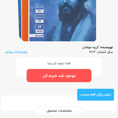
نویسنده:
گروه مولفان
سال انتشار: 1404
توضیحات بیشتر
فعلا تموم کردیم!
موجود شد خبرم کن
دانلود رایگان pdf صفحات
مشخصات محصول
ناشر:‌
قلم چی