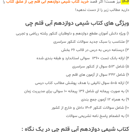
1404
نیز هست! اگر قصد
خرید کتاب شیمی دوازدهم آبی قلم چی از عشق کتاب
را
دارید مطالب زیر را از دست ندهید!
ویژگی های کتاب شیمی دوازدهم آبی قلم چی
1) ویژه دانش آموزان مقطع دوازدهم و داوطلبان کنکور رشته ریاضی و تجربی
2) متناسب با سبک جدید سوالات کنکور سراسری
3) درسنامه درس به درس در قالب 26 بخش
4) ارائه بانک تست 1360 سوالی استاندارد و طبقه بندی شده
5) شامل 513 سوال از کنکور سراسری
6) شامل 342 سوال از آزمون های قلم چی
7) ارائه 505 سوال تالیفی با هدف پوشش مطالب کتاب درسی
8) به صورت پیمانه ای شامل 136 پیمانه 10 سوالی برای مدیریت زمان
9) به همراه 12 آزمون جمع بندی
10) شامل سوالات کنکور 1404 داخل و خارج از کشور
11) به انضمام پاسخ نامه تشریحی سوالات
کتاب شیمی دوازدهم آبی قلم چی در یک نگاه :