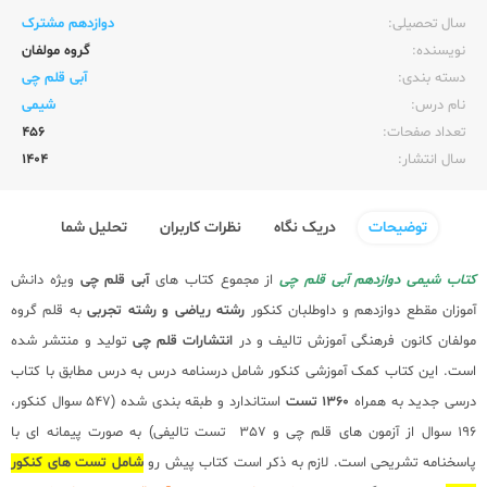
سال تحصیلی:‌
دوازدهم مشترک
نویسنده:‌
گروه مولفان
دسته بندی:
آبی قلم چی
نام درس:
شیمی
تعداد صفحات:‌
456
سال انتشار:‌
1404
توضیحات
دریک نگاه
نظرات کاربران
تحلیل شما
کتاب شیمی دوازدهم آبی قلم چی
از مجموع کتاب های
آبی قلم چی
ویژه دانش
آموزان مقطع دوازدهم و داوطلبان کنکور
رشته ریاضی و رشته تجربی
به قلم گروه
مولفان کانون فرهنگی آموزش تالیف و در
انتشارات قلم چی
تولید و منتشر شده
است. این کتاب کمک آموزشی کنکور شامل درسنامه درس به درس مطابق با کتاب
درسی جدید به همراه
1360 تست
استاندارد و طبقه بندی شده (547 سوال کنکور،
196 سوال از آزمون های قلم چی و 357 تست تالیفی) به صورت پیمانه ای با
پاسخنامه تشریحی است. لازم به ذکر است کتاب پیش رو
شامل تست های کنکور