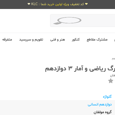
❤ کد تخفیف ویژه اولین خرید شما : KLC ❤
مشترک مقاطع
کنکور
هنر و فنی
تقویم و سررسید
متفرقه
ریاضی و آمار 3 دوازدهم
فان
گلواژه
دوازدهم انسانی
گروه مولفان