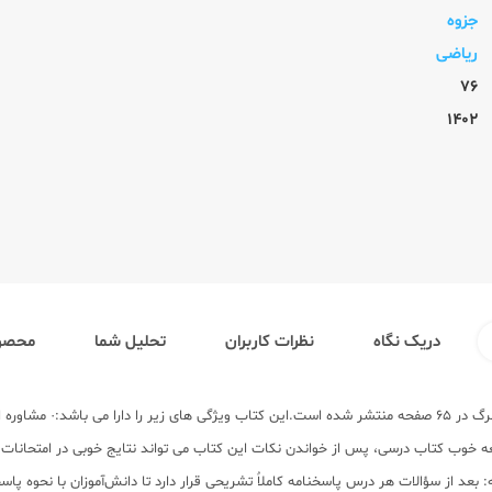
جزوه
ریاضی
76
1402
دریک نگاه
نظرات کاربران
تحلیل شما
محصول
توضیح کتاب جدید:کتاب ریاضی و آمار 3 12 دوازدهم (متوسطه 2) توسط انتشارات گلبرگ در 65 صفحه منتشر شده است.این کت
ه خوب کتاب درسی، پس از خواندن نکات این کتاب می تواند نتایج خوبی در امتحانات بگ
بعد از سؤالات هر درس پاسخنامه کاملاٌ تشریحی قرار دارد تا دانش‌آموزان با نحوه پا