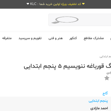
❤ کد تخفیف ویژه اولین خرید شما : KLC ❤
مشترک مقاطع
کنکور
هنر و فنی
تقویم و سررسید
متفرقه
اغه ننویسیم 5 پنجم ابتدایی
ادی
گاج
پنجم ابتدایی
احمد مازادی