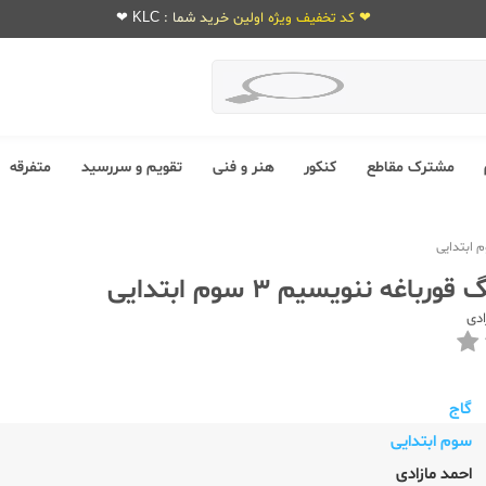
❤ کد تخفیف ویژه اولین خرید شما : KLC ❤
مشترک مقاطع
کنکور
هنر و فنی
تقویم و سررسید
متفرقه
باغه ننویسیم 3 سوم ابتدایی
ادی
گاج
سوم ابتدایی
احمد مازادی