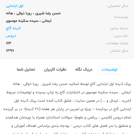
سال تحصیلی:‌
اول ابتدایی
حسن رضا شیری
،
رویا ذوقی
،
هاله
نویسنده:‌
ایمانی
،
سیده سکینه موسوی
دسته بندی:
آدینه گاج
نام درس:
دروس
تعداد صفحات:‌
164
سال انتشار:‌
1397
توضیحات
دریک نگاه
نظرات کاربران
تحلیل شما
پیک آدینه اول ابتدایی گاج توسط اساتید حسن رضا شیری . رویا ذوقی . هاله
ایمانی . سیده سکینه موسوی در انتشارات گاج به چاپ رسیده و توضیحات مربوط
(خرید ، ارسال و ...) در همین سایت ، عشق کتاب آمده است.پیک آدینه اول
ابتدایی گاج در بردارنده :- ویژه ی تمرین در پایان هر هفته (28 آدینه)- در بر گیرنده
تمام دروس (فارسی ، ریاضی و علوم)- سوالات استاندارد همراه با چیدمان هدفمند
و منطبق با سر فصل های کتاب درسی - بودجه بندی براساس اهداف آموزش و