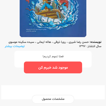
نویسنده:
حسن رضا شیری
،
رویا ذوقی
،
هاله ایمانی
،
سیده سکینه موسوی
سال انتشار: 1397
توضیحات بیشتر
فعلا تموم کردیم!
موجود شد خبرم کن
مشخصات محصول
ناشر:‌
گاج