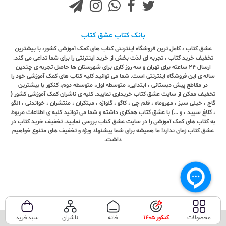
بانک کتاب عشق کتاب
عشق کتاب ، کامل ترین فروشگاه اینترنتی کتاب های کمک آموزشی کشور، با بیشترین
تخفیف خرید کتاب ، تجربه ای لذت بخش از خرید اینترنتی را برای شما تداعی می کند.
ارسال ٢٤ ساعته برای تهران و سه روز کاری برای شهرستان ها حاصل تجربه ی چندین
ساله ی این فروشگاه اینترنتی است. شما می توانید کلیه کتاب های کمک آموزشی خود را
در مقاطع پیش دبستانی ، ابتدایی، متوسطه اول، متوسطه دوم، کنکور با بیشترین
تخفیف ممکن از سایت عشق کتاب خریداری نمایید. کلیه ی ناشران کمک آموزشی کشور (
گاج ، خیلی سبز ، مهروماه ، قلم چی ، کاگو ، گلواژه ، مبتکران ، منتشران ، خواندنی ، الگو
، کلاغ سپید ، و ...) با عشق کتاب همکاری داشته و شما می توانید کلیه ی اطلاعات مربوط
به کتاب های کمک آموزشی را در سایت عشق کتاب بررسی نمایید. تخفیف خرید کتاب در
عشق کتاب زمان ندارد! ما همیشه برای شما پیشنهاد ویژه و تخفیف های متنوع خواهیم
داشت.
محصولات
کنکور 1405
خانه
ناشران
سبدخرید
تمامی حقوق این سایت متعلق به فروشگاه عشق کتاب می‌باشد.