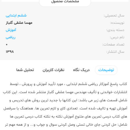
مشخصات محصول
ناشر:‌
خواندنی
سال تحصیلی:‌
ششم ابتدایی
نویسنده:‌
مهسا عشقی گلباز
دسته بندی:
آموزش
نام درس:
ریاضی
تعداد صفحات:‌
0
سال انتشار:‌
1398
توضیحات
دریک نگاه
نظرات کاربران
تحلیل شما
کتاب پاسخ آموزکار ریاضی ششم ابتدایی ، مورد تأیید آموزش و پرورش ، توسط
انتشارات خواندنی و تألیف مهندس مهسا عشقی گلباز منتشر شده است. این کتاب
شامل قسمت های زیر می باشد: این کتابها با جدید ترین روش های تدریس و
آموزش تهیه و تالیف شده است. تعدادی کای و لازم تمرین ها. هماهنگ با سرفصل
های کتاب درسی تمرین های متنوع آموزش نکته به نکته کتاب درسی تمرین ها
شامل: حل کردنی جای خالی تستی وصل کردنی سوال و جواب و... و از همه مهم تر