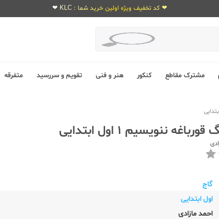
❤ کد تخفیف ویژه اولین خرید شما : KLC ❤
مشترک مقاطع
کنکور
هنر و فنی
تقویم و سررسید
متفرقه
باغه ننویسیم 1 اول ابتدایی
ادی
گاج
اول ابتدایی
احمد مازادی