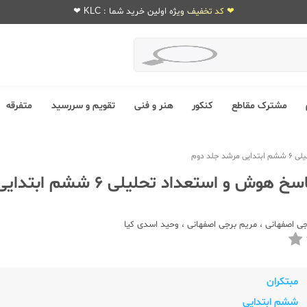
❤ کد تخفیف ویژه اولین خرید شما : KLC ❤
مشترک مقاطع
کنکور
هنر و فنی
تقویم و سررسید
متفرقه
لد دوم
مبتکران پاسخ هوش و استعداد تحلی
جی اصفهانی
،
مریم برجی اصفهانی
،
وحید اسدی کیا
مبتکران
ششم ابتدایی