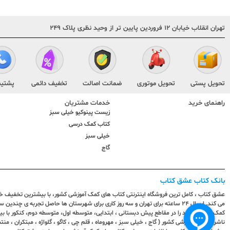
تهران انقلاب خیابان ۱۲ فروردین پایین تر از وحید نظری پلاک ۲۴۹
تحویل پستی
تحویل موتوری
ضمانت اصالت
تخفیف دائمی
پشتیب
راهنمای خرید
خدمات مشتریان
زیست پینوکیو خیلی سبز
کتاب کمک درسی
خیلی سبز
گاج
بانک کتاب عشق کتاب
عشق کتاب ، کامل ترین فروشگاه اینترنتی کتاب های کمک آموزشی کشور، با بیشترین تخفیف خری
می کند. ارسال ٢٤ ساعته برای تهران و سه روز کاری برای شهرستان ها حاصل تجربه ی چ
کمک آموزشی خود را در مقاطع پیش دبستانی ، ابتدایی، متوسطه اول، متوسطه دوم، کنکور با 
ناشران کمک آموزشی کشور ( گاج ، خیلی سبز ، مهروماه ، قلم چی ، کاگو ، گلواژه ، مبتکران ، منتش