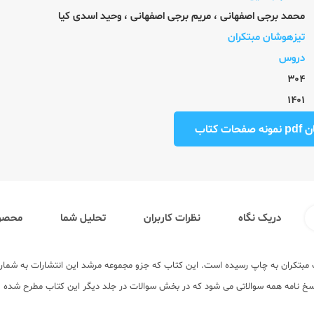
محمد برجی اصفهانی
،
مریم برجی اصفهانی
،
وحید اسدی کیا
تیزهوشان مبتکران
دروس
304
1401
ت کتاب
دریک نگاه
نظرات کاربران
تحلیل شما
محصول
طع ششم دبستان، توسط انتشارات مبتکران به چاپ رسیده است. این کتاب که جزو مجموعه مرشد این انتش
ل استفاده است. بخش پاسخ کتاب هوش و استعداد تحلیلی 6 شامل پاسخ نامه همه سوالاتی می شود که در بخش سوالات در ج