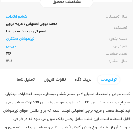
مشخصات محصول
ناشر:‌
مبتکران
سال تحصیلی:‌
ششم ابتدایی
محمد برجی اصفهانی
،
مریم برجی
نویسنده:‌
اصفهانی
،
وحید اسدی کیا
دسته بندی:
تیزهوشان مبتکران
نام درس:
دروس
تعداد صفحات:‌
416
سال انتشار:‌
1401
توضیحات
دریک نگاه
نظرات کاربران
تحلیل شما
کتاب هوش و استعداد تحلیلی 6 در مقطع ششم دبستان، توسط انتشارات مبتکران
به چاپ رسیده است. این کتاب که جزو مجموعه مرشد این انتشارات به شمار می
آید توسط محمد و مریم برجی اصفهانی نوشته شده که برای دانش آموزان تیزهوشان
قابل استفاده است. این کتاب شامل بخش بانک سوال می شود که در طراحی
سوالات آن از نظریه انواع هوش گاردنر (زبانی و کلامی، منطقی و ریاضی، تصویری و