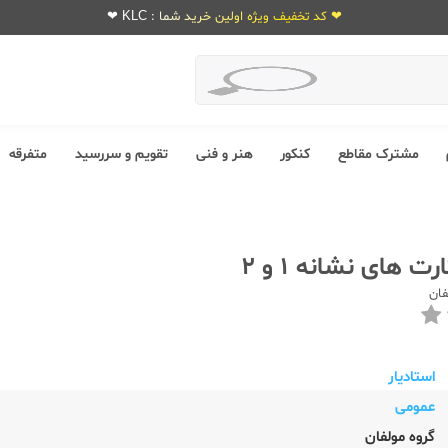
❤ کد تخفیف ویژه اولین خرید شما : KLC ❤
مشترک مقاطع
کنکور
هنر و فنی
تقویم و سررسید
متفرقه
رت های نشانه 1 و 2
فان
استادیار
عمومی
گروه مولفان