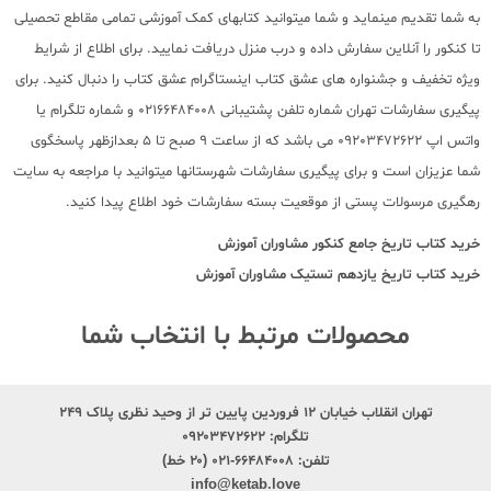
به شما تقدیم مینماید و شما میتوانید کتابهای کمک آموزشی تمامی مقاطع تحصیلی
تا کنکور را آنلاین سفارش داده و درب منزل دریافت نمایید. برای اطلاع از شرایط
ویژه تخفیف و جشنواره های عشق کتاب اینستاگرام عشق کتاب را دنبال کنید. برای
پیگیری سفارشات تهران شماره تلفن پشتیبانی 02166484008 و شماره تلگرام یا
واتس اپ 09203472622 می باشد که از ساعت 9 صبح تا 5 بعدازظهر پاسخگوی
شما عزیزان است و برای پیگیری سفارشات شهرستانها میتوانید با مراجعه به سایت
رهگیری مرسولات پستی از موقعیت بسته سفارشات خود اطلاع پیدا کنید.
خرید کتاب
تاریخ جامع کنکور مشاوران آموزش
خرید کتاب
تاریخ یازدهم تستیک مشاوران آموزش
محصولات مرتبط با انتخاب شما
تهران انقلاب خیابان ۱۲ فروردین پایین تر از وحید نظری پلاک ۲۴۹
تلگرام:
۰۹۲۰۳۴۷۲۶۲۲
تلفن:
۶۶۴۸۴۰۰۸-۰۲۱ (۲۰ خط)
info@ketab.love