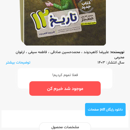
نویسنده:
علیرضا کاهیدوند
،
محمدحسین صادقی
،
فاطمه سیفی
،
ارغوان
محرمی
سال انتشار: 1403
توضیحات بیشتر
فعلا تموم کردیم!
موجود شد خبرم کن
دانلود رایگان pdf صفحات
مشخصات محصول