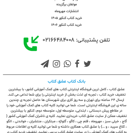
مولفان برگزیده
انتشارات مهروماه
خرید کتاب کنکور 1405
خرید کتاب کنکور 1406
۰۲۱۶۶۴۸۴۰۰۸
تلفن پشتیبانی:
بانک کتاب عشق کتاب
عشق کتاب ، کامل ترین فروشگاه اینترنتی کتاب های کمک آموزشی کشور، با بیشترین
تخفیف خرید کتاب ، تجربه ای لذت بخش از خرید اینترنتی را برای شما تداعی می کند.
ارسال ٢٤ ساعته برای تهران و سه روز کاری برای شهرستان ها حاصل تجربه ی چندین
ساله ی این فروشگاه اینترنتی است. شما می توانید کلیه کتاب های کمک آموزشی خود را
در مقاطع پیش دبستانی ، ابتدایی، متوسطه اول، متوسطه دوم، کنکور با بیشترین
تخفیف ممکن از سایت عشق کتاب خریداری نمایید. کلیه ی ناشران کمک آموزشی کشور (
گاج ، خیلی سبز ، مهروماه ، قلم چی ، کاگو ، گلواژه ، مبتکران ، منتشران ، خواندنی ، الگو
، کلاغ سپید ، و ...) با عشق کتاب همکاری داشته و شما می توانید کلیه ی اطلاعات مربوط
به کتاب های کمک آموزشی را در سایت عشق کتاب بررسی نمایید. تخفیف خرید کتاب در