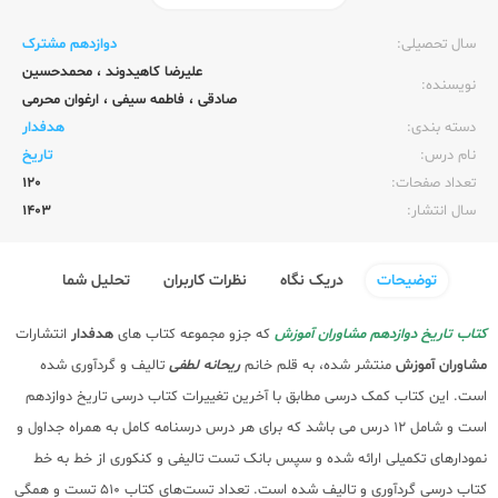
ناشر:‌
مشاوران آموزش
سال تحصیلی:‌
دوازدهم مشترک
علیرضا کاهیدوند
،
محمدحسین
نویسنده:‌
صادقی
،
فاطمه سیفی
،
ارغوان محرمی
دسته بندی:
هدفدار
نام درس:
تاریخ
تعداد صفحات:‌
120
سال انتشار:‌
1403
توضیحات
دریک نگاه
نظرات کاربران
تحلیل شما
کتاب تاریخ دوازدهم مشاوران آموزش
که جزو مجموعه کتاب های
هدفدار
انتشارات
مشاوران آموزش
منتشر شده، به قلم خانم
ریحانه لطفی
تالیف و گردآوری شده
است. این کتاب کمک درسی مطابق با آخرین تغییرات کتاب درسی تاریخ دوازدهم
است و شامل 12 درس می باشد که برای هر درس درسنامه کامل به همراه جداول و
نمودارهای تکمیلی ارائه شده و سپس بانک تست تالیفی و کنکوری از خط به خط
کتاب درسی گردآوری و تالیف شده است. تعداد تست‌های کتاب 510 تست و همگی