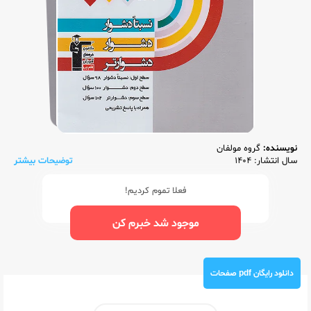
نویسنده:
گروه مولفان
سال انتشار: 1404
توضیحات بیشتر
فعلا تموم کردیم!
موجود شد خبرم کن
دانلود رایگان pdf صفحات