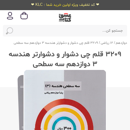
❤ کد تخفیف ویژه اولین خرید شما : KLC ❤
دوازدهم
/
12 ریاضی
/
3209 قلم چی دشوار و دشوارتر هندسه 3 دوازدهم سه سطحی
3209 قلم چی دشوار و دشوارتر هندسه
3 دوازدهم سه سطحی