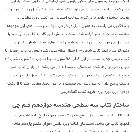
است، مراجعه به سوال های کنکور وآزمون های آزمایشی در کانون است. به این
دلیل که با مراجعه به سوالات می توان متوجه شد که دانش آموزان در کدام سوالات
توانایی بیشتری دارند یا در کدام سوالات احساس می کنند دارای توانایی در
پاسخگویی می باشند. به همین دلیل در طراحی سوالات و تست های این مجموعه،
سه سطح تست در نظر گرفته شده است تا دانش آموز گام به گام توانایی خود را
مورد ارزیابی قرار دهد. این تست ها شامل تست های نسبتاً دشوار، دشوار و
دشوارتر می باشد. کتاب شامل 300 سوال طبقه بندی شده درس به درس مطابق با
کتاب درسی جدید است. در این کتاب 98 سوال نسبتا دشوار، 100 سوال دشوار، 102
سوال دشوارتر ارائه شده که همگی شناسنامه دار می باشد. در پایان کتاب هم
پاسخ نامه تمامی سوالات قرار دارد که توصیه می شود دانش آموز حتی در صورت
درست پاسخ دادن به سوالات، این قسمت را به طور دقیق مطالعه کند تا از نکات
موجود درآن بهره ببرد.
خرید کتاب کمک‌درسی
ساختار کتاب سه سطحی هندسه دوازدهم قلم چی
این کتاب شامل 300 سوال سطح بندی شده به همراه پاسخ نامه تشریحی در
انتهای کتاب می باشد. تست‌های کتاب ویژه دانش آموزان مقطع یازدهم رشته
ریاضی طراحی شده و به شرح زیر در کتاب ارائه شده است: