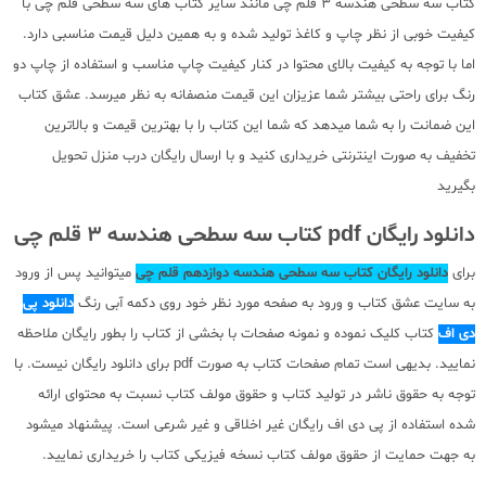
کتاب سه سطحی هندسه 3 قلم چی مانند سایر کتاب های سه سطحی قلم چی با
کیفیت خوبی از نظر چاپ و کاغذ تولید شده و به همین دلیل قیمت مناسبی دارد.
اما با توجه به کیفیت بالای محتوا در کنار کیفیت چاپ مناسب و استفاده از چاپ دو
رنگ برای راحتی بیشتر شما عزیزان این قیمت منصفانه به نظر میرسد. عشق کتاب
این ضمانت را به شما میدهد که شما این کتاب را با بهترین قیمت و بالاترین
تخفیف به صورت اینترنتی خریداری کنید و با ارسال رایگان درب منزل تحویل
بگیرید
دانلود رایگان pdf کتاب سه سطحی هندسه 3 قلم چی
برای
دانلود رایگان کتاب سه سطحی هندسه دوازدهم قلم چی
میتوانید پس از ورود
به سایت عشق کتاب و ورود به صفحه مورد نظر خود روی دکمه آبی رنگ
دانلود پی
دی اف
کتاب کلیک نموده و نمونه صفحات با بخشی از کتاب را بطور رایگان ملاحظه
نمایید. بدیهی است تمام صفحات کتاب به صورت pdf برای دانلود رایگان نیست. با
توجه به حقوق ناشر در تولید کتاب و حقوق مولف کتاب نسبت به محتوای ارائه
شده استفاده از پی دی اف رایگان غیر اخلاقی و غیر شرعی است. پیشنهاد میشود
به جهت حمایت از حقوق مولف کتاب نسخه فیزیکی کتاب را خریداری نمایید.