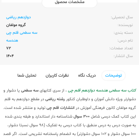
مشخصات محصول
ناشر:‌
قلم چی
سال تحصیلی:‌
دوازدهم ریاضی
نویسنده:‌
گروه مولفان
دسته بندی:
سه سطحی قلم چی
نام درس:
هندسه
تعداد صفحات:‌
72
سال انتشار:‌
1404
توضیحات
دریک نگاه
نظرات کاربران
تحلیل شما
کتاب سه سطحی هندسه دوازدهم قلم چی
، از سری کتابهای
سه سطحی
یا دشوار و
دشوارتر ویژه دانش آموزان و داوطلبان کنکور
رشته ریاضی
در مقطع دوازدهم به قلم
گروه مولفان کانون فرهنگی آموزش در
انتشارات قلم چی
تولید و منتشر شده است.
این کتاب کمک درسی شامل
300 سوال
شناسنامه دار استاندارد و طبقه بندی شده
به صورت درس به درس منطبق با کتاب درسی به تفکیک (98 سوال نسبتا دشوار،
100 سوال دشوار و 102 سوال دشوارتر) به انضمام پاسخنامه تشریحی است. اگر قصد