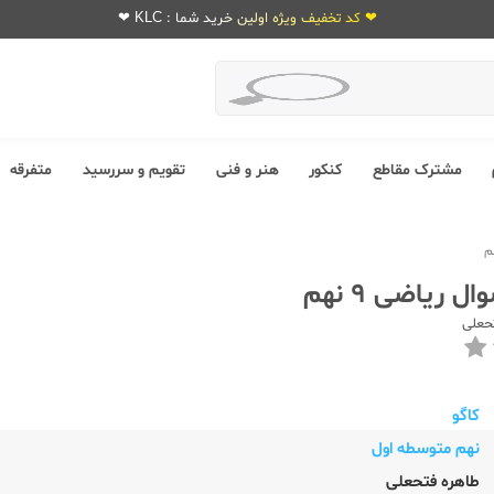
❤ کد تخفیف ویژه اولین خرید شما : KLC ❤
مشترک مقاطع
کنکور
هنر و فنی
تقویم و سررسید
متفرقه
ل ریاضی 9 نهم
حعلی
کاگو
نهم متوسطه اول
طاهره فتحعلی