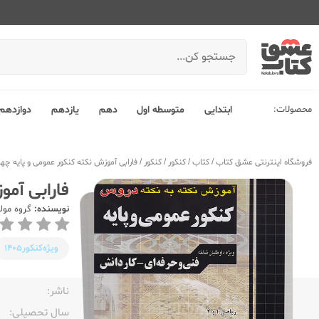
محصولات:
ابتدایی
متوسطه اول
دهم
یازدهم
دوازدهم
فروشگاه اینترنتی عشق کتاب
/
کتاب
/
کنکور
/
کنکور
/
فارابی آموزش نکته کنکور عمومی و پایه چها
فارابی آمو
نویسنده:
گروه مول
ویژه‌کنکور
1405
ناشر:‌
سال تحصیلی:‌