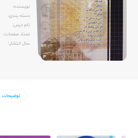
نویسنده:‌
دسته بندی:
نام درس:
تعداد صفحات:‌
سال انتشار:‌
توضیحات