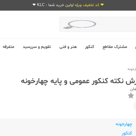
❤ کد تخفیف ویژه اولین خرید شما : KLC ❤
مشترک مقاطع
کنکور
هنر و فنی
تقویم و سررسید
متفرقه
رخونه
زش نکته کنکور عمومی و پایه چهارخونه
فان
چهارخونه
کنکور