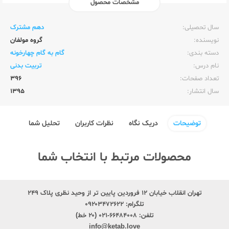
مشخصات محصول
ناشر:‌
چهارخونه
سال تحصیلی:‌
دهم مشترک
نویسنده:‌
گروه مولفان
دسته بندی:
گام به گام چهارخونه
نام درس:
تربیت بدنی
تعداد صفحات:‌
396
سال انتشار:‌
1395
توضیحات
دریک نگاه
نظرات کاربران
تحلیل شما
محصولات مرتبط با انتخاب شما
تهران انقلاب خیابان ۱۲ فروردین پایین تر از وحید نظری پلاک ۲۴۹
تلگرام:
۰۹۲۰۳۴۷۲۶۲۲
تلفن:
۶۶۴۸۴۰۰۸-۰۲۱ (۲۰ خط)
info@ketab.love