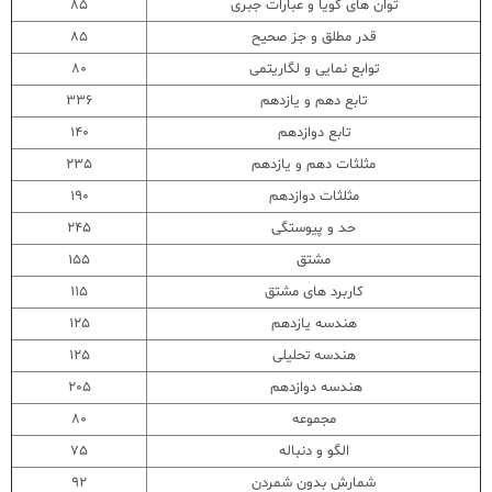
توان های گویا و عبارات جبری
85
قدر مطلق و جز صحیح
85
توابع نمایی و لگاریتمی
80
تابع دهم و یازدهم
336
تابع دوازدهم
140
مثلثات دهم و یازدهم
235
مثلثات دوازدهم
190
حد و پیوستگی
245
مشتق
155
کاربرد های مشتق
115
هندسه یازدهم
125
هندسه تحلیلی
125
هندسه دوازدهم
205
مجموعه
80
الگو و دنباله
75
شمارش بدون شمردن
92