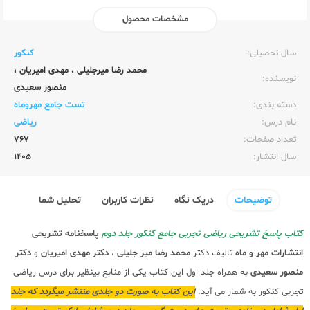
مشخصات محصول
ناشر:‌
مهر و ماه
سال تحصیلی:‌
کنکور
محمد رضا میرجلیلی
،
مهدی امیریان
،
نویسنده:‌
منصور سعیدی
دسته بندی:
تست جامع مهروماه
نام درس:
ریاضی
تعداد صفحات:‌
767
سال انتشار:‌
1405
توضیحات
دریک نگاه
نظرات کاربران
تحلیل شما
کتاب پاسخ تشریحی ریاضی تجربی جامع کنکور جلد دوم
پاسخنامه تشریحی
انتشارات مهر و ماه
تالیف دکتر
محمد رضا میر جلیلی
،
دکتر مهدی امیریان
و
دکتر
منصور سعیدی
به همراه جلد اول این کتاب یکی از منابع بینظیر برای درس ریاضی
تجربی کنکور به شمار می آید.
این کتاب به صورت دو جلدی منتشر میگردد که جلد