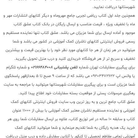
شهرستانها دریافت نمایید.
همچنین جلد اول کتاب ریاضی تجربی جامع مهروماه و دیگر کتابهای انتشارات مهر و
ماه با تخفیف ویژه ، قیمت مناسب و ارسال رایگان در بانک کتاب عشق کتاب
موجود و آماده ارسال برای شما عزیزان می باشد. عشق کتاب تنها نماینده مستقیم و
رسمی فروش اینترنتی کتابهای ناشران کمک آموزشی در کشور می باشد و شما
میتوانید در هر زمان از هر جا کتابهای مورد نظر خود را با بهترین قیمت و بیشترین
تخفیف و سریع تر از هر فروشگاه خریداری کنید و درب منزل تحویل بگیرید.
برای پیگیری سفارشات تهران شماره
تلفن پشتیبانی 02166484008
و شماره تلگرام
یا واتس اپ 09203472622 می باشد که از ساعت 9 صبح تا 5 بعدازظهر پاسخگوی
شما عزیزان است و برای پیگیری سفارشات شهرستانها میتوانید با مراجعه به سایت
رهگیری مرسولات پستی از موقعیت بسته سفارشات خود اطلاع پیدا کنید.
عشق کتاب جامع ترین و به روز ترین وب سایت فروش اینترنتی کتابهای کمک
آموزشی و نماینده مستقیم ناشران معتبر کمک آموزشی با بیش از 11000 عنوان
کتاب و سابقه 10 ساله در امر توزیع کتاب، علاوه بر ارسال سفارشات شما روی هر
خرید یک هدیه رایگان به شما تقدیم مینماید و شما میتوانید کتابهای کمک
آموزشی تمامی مقاطع تحصیلی تا کنکور را آنلاین سفارش داده و درب منزل دریافت