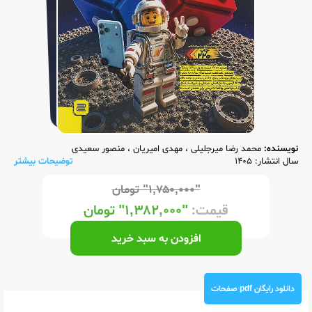
نویسنده:
محمد رضا میرجلیلی
،
مهدی امیریان
،
منصور سعیدی
سال انتشار: 1405
توضیحات بیشتر
"۱,۷۵۰,۰۰۰"
تومان
قیمت:
"۱,۳۸۲,۰۰۰"
تومان
افزودن به سبد خرید
دانلود رایگان pdf صفحات