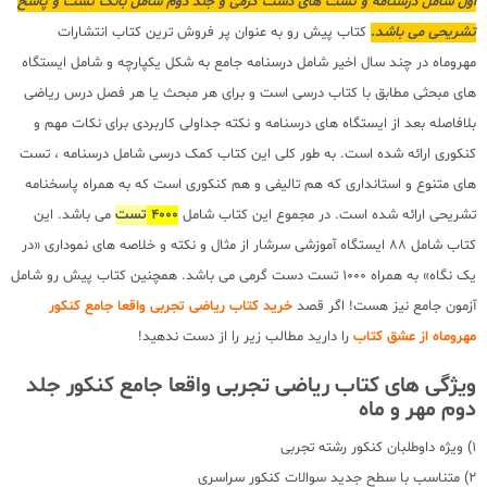
اول شامل درسنامه و تست های دست گرمی و جلد دوم شامل بانک تست و پاسخ
تشریحی می باشد.
کتاب پیش رو به عنوان پر فروش ترین کتاب انتشارات
مهروماه در چند سال اخیر شامل درسنامه جامع به شکل یکپارچه و شامل ایستگاه
های مبحثی مطابق با کتاب درسی است و برای هر مبحث یا هر فصل درس ریاضی
بلافاصله بعد از ایستگاه های درسنامه و نکته جداولی کاربردی برای نکات مهم و
کنکوری ارائه شده است. به طور کلی این کتاب کمک درسی شامل درسنامه ، تست
های متنوع و استانداری که هم تالیفی و هم کنکوری است که به همراه پاسخنامه
تشریحی ارائه شده است. در مجموع این کتاب شامل
4000
تست
می باشد. این
کتاب شامل 88 ایستگاه آموزشی سرشار از مثال و نکته و خلاصه های نموداری «در
یک نگاه» به همراه 1000 تست دست گرمی می باشد. همچنین کتاب پیش رو شامل
آزمون جامع نیز هست! اگر قصد
خرید کتاب ریاضی تجربی واقعا جامع کنکور
مهروماه از عشق کتاب
را دارید مطالب زیر را از دست ندهید!
ویژگی های کتاب ریاضی تجربی واقعا جامع کنکور جلد
دوم مهر و ماه
1) ویژه داوطلبان کنکور رشته تجربی
2) متناسب با سطح جدید سوالات کنکور سراسری