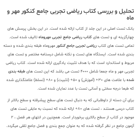
تحلیل و بررسی کتاب ریاضی تجربی جامع کنکور مهر و
ماه
بانک تست اصلی در این جلد از کتاب ارائه شده است. در این بخش پرسش های
چهارگزینه ای و تست های
کتاب ریاضی جامع تجربی مهروماه
تالیف شده است.
تمامی تست های کتاب
ریاضی تجربی جامع کنکور
مهروماه طبقه بندی شده و دسته
بندی شده است. ایستگاه های تست و نکته شامل درسنامه مختصر و تست های
مربوط و استاندارد است که با هدف تثبیت یادگیری ارائه شده است. کتاب ریاضی
تجربی مهر و ماه جمعا شامل 4000 تست می باشد که این تست های
طبقه بندی
شده
با علامت های 30+ (آموزش) و 50+ (تثبیت) و 80+ (تسلط) علامتگذاری شده
که طبعا درجه سختی و آسانی تست با عدد نمایان شده است.
برای آن دسته از داوطلبانی که به دنبال تست های سطح پیشرفته و سطح بالاتر از
کتاب درسی هستند ، تست های 80+ ارائه شده که نسبت به مابقی تست های
موجود در کتاب از سطح بالاتری برخوردار است. همچنین در انتهای هر فصل ، 2
آزمون جامع در نظر گرفته شده که به عنوان جمع بندی و فصل جامع تلقی میگردد.