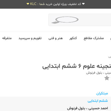
❤ کد تخفیف ویژه اولین خرید شما : KLC ❤
مشترک مقاطع
کنکور
هنر و فنی
تقویم و سررسید
متفرقه
علوم 6 ششم ابتدایی
ینی
،
بتول فرنوش
مبتکران
ششم ابتدایی
احمد حسینی
،
بتول فرنوش