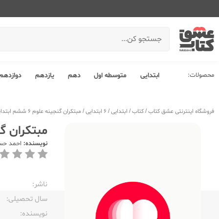
محصولات:
ابتدایی
متوسطه اول
دهم
یازدهم
دوازدهم
فروشگاه اینترنتی عشق کتاب
/
کتاب
/
ابتدایی
/
6 ابتدایی
/
مبتکران گنجینه علوم 6 ششم ابتدایی
مبتکران گنجینه 
نویسنده:
احمد حس
ناشر:‌
سال تحصیلی:‌
نویسنده:‌