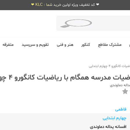
❤ کد تخفیف ویژه اولین خرید شما : KLC ❤
مشترک مقاطع
کنکور
هنر و فنی
تقویم و سررسید
متفرقه
و 4 چهارم ابتدایی
ت مدرسه همگام با ریاضیات کانگورو 4 چهارم ابتدایی
داله دماوندی
فاطمی
چهارم ابتدایی
افسانه یداله دماوندی