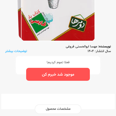
نویسنده:
مهسا ابوالحسنی فروغی
سال انتشار: 1404
توضیحات بیشتر
فعلا تموم کردیم!
موجود شد خبرم کن
مشخصات محصول
ناشر:‌
اندیشمند