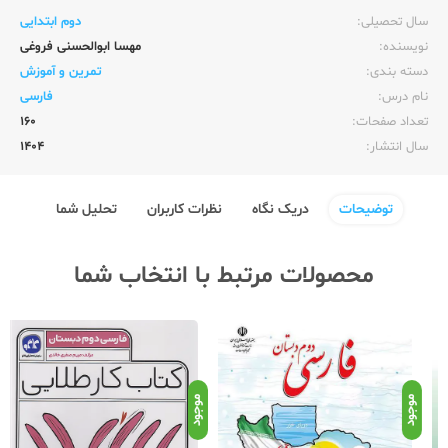
سال تحصیلی:‌
دوم ابتدایی
نویسنده:‌
مهسا ابوالحسنی فروغی
دسته بندی:
تمرین و آموزش
نام درس:
فارسی
تعداد صفحات:‌
160
سال انتشار:‌
1404
توضیحات
دریک نگاه
نظرات کاربران
تحلیل شما
محصولات مرتبط با انتخاب شما
نامو
موجود
موجود