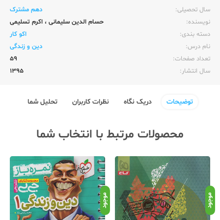
سال تحصیلی:‌
دهم مشترک
نویسنده:‌
حسام الدین سلیمانی
،
اکرم تسلیمی
دسته بندی:
اکو کار
نام درس:
دین و زندگی
تعداد صفحات:‌
59
سال انتشار:‌
1395
توضیحات
دریک نگاه
نظرات کاربران
تحلیل شما
محصولات مرتبط با انتخاب شما
موجود
موجود
موج