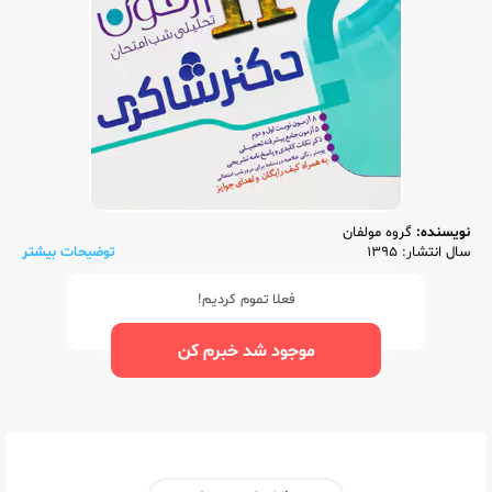
نویسنده:
گروه مولفان
سال انتشار: 1395
توضیحات بیشتر
فعلا تموم کردیم!
موجود شد خبرم کن