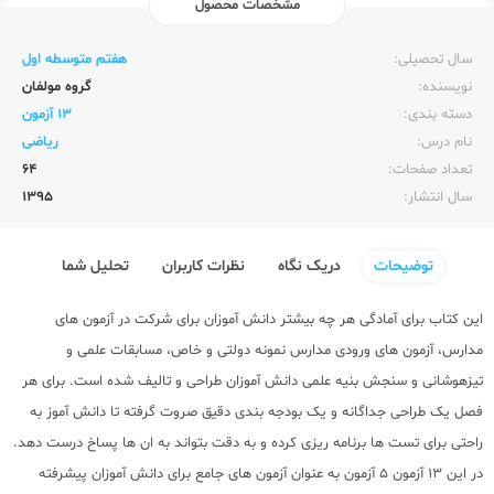
مشخصات محصول
ناشر:‌
شاکری
سال تحصیلی:‌
هفتم متوسطه اول
نویسنده:‌
گروه مولفان
دسته بندی:
13 آزمون
نام درس:
ریاضی
تعداد صفحات:‌
64
سال انتشار:‌
1395
توضیحات
دریک نگاه
نظرات کاربران
تحلیل شما
این کتاب برای آمادگی هر چه بیشتر دانش آموزان برای شرکت در آزمون های
مدارس، آزمون های ورودی مدارس نمونه دولتی و خاص، مسابقات علمی و
تیزهوشانی و سنجش بنیه علمی دانش آموزان طراحی و تالیف شده است. برای هر
فصل یک طراحی جداگانه و یک بودجه بندی دقیق صروت گرفته تا دانش آموز به
راحتی برای تست ها برنامه ریزی کرده و به دقت بتواند به ان ها پساخ درست دهد.
در این 13 آزمون 5 آزمون به عنوان آزمون های جامع برای دانش آموزان پیشرفته