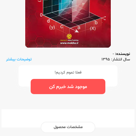
نویسنده:
-
سال انتشار: 1395
توضیحات بیشتر
فعلا تموم کردیم!
موجود شد خبرم کن
مشخصات محصول
ناشر:‌
خوارزمی