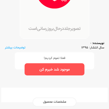
نویسنده:
-
سال انتشار: 1395
توضیحات بیشتر
فعلا تموم کردیم!
موجود شد خبرم کن
مشخصات محصول
ناشر:‌
خوارزمی