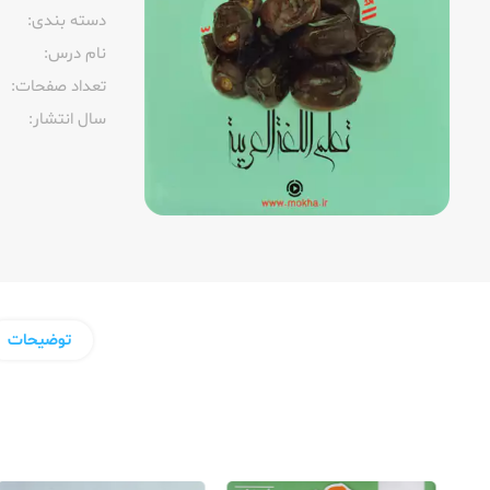
دسته بندی:
نام درس:
تعداد صفحات:‌
سال انتشار:‌
توضیحات