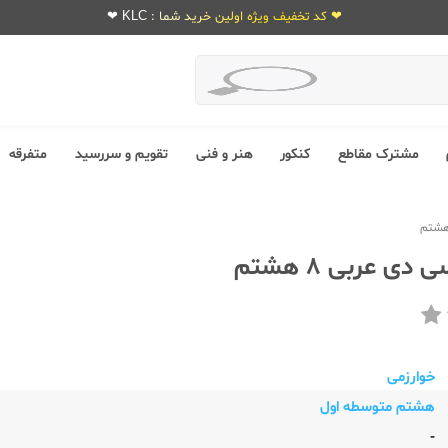
❤ کد تخفیف ویژه اولین خرید شما : KLC ❤
مشترک مقاطع
کنکور
هنر و فنی
تقویم و سررسید
متفرقه
دی عربی 8 هشتم
خوارزمی
هشتم متوسطه اول
-