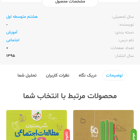
مشخصات محصول
ناشر:‌
خوارزمی
سال تحصیلی:‌
هشتم متوسطه اول
نویسنده:‌
-
دسته بندی:
آموزش
نام درس:
اجتماعی
تعداد صفحات:‌
0
سال انتشار:‌
1395
توضیحات
دریک نگاه
نظرات کاربران
تحلیل شما
محصولات مرتبط با انتخاب شما
ناموجود
نامو
موجود