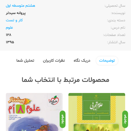
سال تحصیلی:‌
هشتم متوسطه اول
نویسنده:‌
پروانه سیدلر
دسته بندی:
کار و تست
نام درس:
علوم
تعداد صفحات:‌
128
سال انتشار:‌
1395
توضیحات
دریک نگاه
نظرات کاربران
تحلیل شما
محصولات مرتبط با انتخاب شما
موجود
موجود
موج