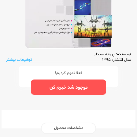
نویسنده:
پروانه سیدلر
سال انتشار: 1395
توضیحات بیشتر
فعلا تموم کردیم!
موجود شد خبرم کن
مشخصات محصول
ناشر:‌
سرخابی