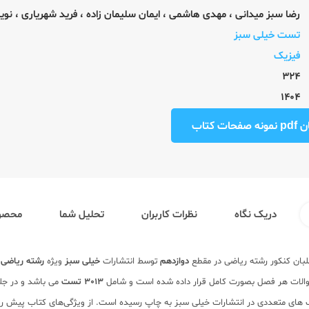
رضا سبز میدانی
،
مهدی هاشمی
،
ایمان سلیمان زاده
،
فرید شهریاری
،
نوی
تست خیلی سبز
فیزیک
324
1404
ت کتاب
دریک نگاه
نظرات کاربران
تحلیل شما
محصول
طلبان کنکور رشته ریاضی در مقطع
دوازدهم
توسط انتشارات
خیلی سبز
ویژه
رشته ریاضی
ب
سوالات هر فصل بصورت کامل قرار داده شده است و شامل
3013
تست
می باشد و در جل
ب های متعددی در انتشارات خیلی سبز به چاپ رسیده است. از ویژگی‌های کتاب پیش 