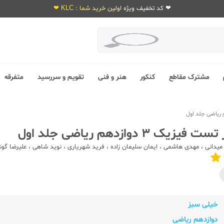
❤ کد تخفیف ویژه اولین خرید شما : KLC ❤
مشترک مقاطع
کنکور
هنر و فنی
تقویم و سررسید
متفرقه
ک 3 دوازدهم ریاضی جلد اول
میدانی
،
مهدی هاشمی
،
ایمان سلیمان زاده
،
فرید شهریاری
،
نوید شاهی
،
علیرضا گون
خیلی سبز
دوازدهم ریاضی