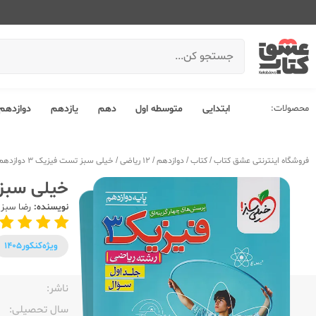
محصولات:
ابتدایی
متوسطه اول
دهم
یازدهم
دوازدهم
فروشگاه اینترنتی عشق کتاب
/
کتاب
/
دوازدهم
/
12 ریاضی
/
خیلی سبز تست فیزیک 3 دوازدهم ریاضی جلد اول
خیلی سبز تست فیزی
نویسنده:
رضا سبز 
ویژه‌کنکور
1405
ناشر:‌
سال تحصیلی:‌