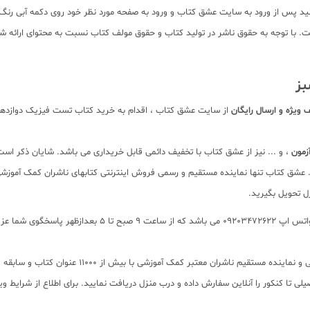
ید پس از ورود به سایت عشق کتاب و ورود به صفحه مورد نظر خود روی دکمه آبی رن
م صفحات کتاب به صورت pdf برای دانلود رایگان نیست. با توجه به حقوق ناشر در تولید کتاب و حقوق مولف کتاب 
بز
 ویژه و ارسال رایگان
از سایت عشق کتاب ، اقدام به خرید کتاب تست فیزیک دوازدهم ت
مون
، و ... نیز از عشق کتاب با تخفیف دائمی قابل خریداری می باشد. شایان ذکر است ک
 عشق کتاب تنها نماینده مستقیم و رسمی فروش اینترنتی کتابهای ناشران کمک آموزشی در
ل تحویل بگیرید.
برای پیگیری سفارشات تهران شماره تلفن پشتیبانی 2166484008
لی تا کنکور را آنلاین سفارش داده و درب منزل دریافت نمایید. برای اطلاع از شرایط 