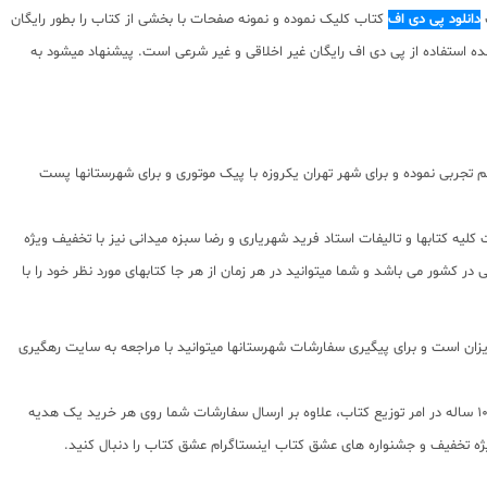
گ
دانلود پی دی اف
کتاب کلیک نموده و نمونه صفحات با بخشی از کتاب را بطور رایگان
نسبت به محتوای ارائه شده استفاده از پی دی اف رایگان غیر اخلاقی و غیر شرعی است. پیشنهاد میشود به
جربی نموده و برای شهر تهران یکروزه با پیک موتوری و برای شهرستانها پست
لیه کتابها و تالیفات استاد فرید شهریاری و رضا سبزه میدانی نیز با تخفیف ویژه
 کشور می باشد و شما میتوانید در هر زمان از هر جا کتابهای مورد نظر خود را با
0 و شماره تلگرام یا واتس اپ 09203472622 می باشد که از ساعت 9 صبح تا 5 بعدازظهر پاسخگوی شما عزیزان است و برای پیگیری سفارشات شهرستانها میتوانید با مراجعه به سایت رهگیری
عشق کتاب جامع ترین و به روز ترین وب سایت فروش اینترنتی کتابهای کمک آموزشی و نماینده مستقیم ناشران معتبر کمک آموزشی با بیش از 11000 عنوان کتاب و سابقه 10 ساله در امر توزیع کتاب، علاوه بر ارسال سفارشات شما روی هر خرید یک هدیه
ویژه تخفیف و جشنواره های عشق کتاب اینستاگرام عشق کتاب را دنبال کنید.