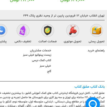
۶۴۷,۰۰۰
تومان
۲۶۳,۰۰۰
تومان
تهران انقلاب خیابان ۱۲ فروردین پایین تر از وحید نظری پلاک ۲۴۹
تحویل پستی
تحویل موتوری
ضمانت اصالت
تخفیف دائمی
پشتیب
راهنمای خرید
خدمات مشتریان
زیست پینوکیو خیلی سبز
کتاب کمک درسی
خیلی سبز
گاج
بانک کتاب عشق کتاب
عشق کتاب ، کامل ترین فروشگاه اینترنتی کتاب های کمک آموزشی کشور، با بیشترین تخفیف خری
می کند. ارسال ٢٤ ساعته برای تهران و سه روز کاری برای شهرستان ها حاصل تجربه ی چ
کمک آموزشی خود را در مقاطع پیش دبستانی ، ابتدایی، متوسطه اول، متوسطه دوم، کنکور با 
ناشران کمک آموزشی کشور ( گاج ، خیلی سبز ، مهروماه ، قلم چی ، کاگو ، گلواژه ، مبتکران ، منتش