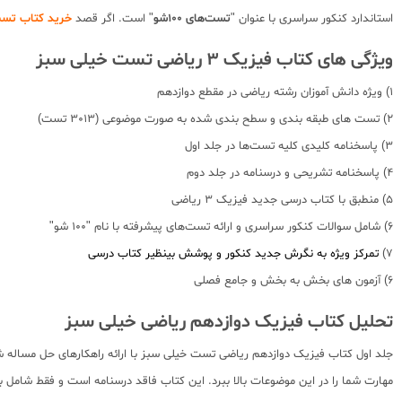
استاندارد کنکور سراسری با عنوان "
تست‌های 100شو
" است. اگر قصد
خرید کتاب تست
ویژگی های کتاب فیزیک 3 ریاضی تست خیلی سبز
1) ویژه دانش آموزان رشته ریاضی در مقطع دوازدهم
2) تست های طبقه بندی و سطح بندی شده به صورت موضوعی (3013 تست)
3) پاسخنامه کلیدی کلیه تست‌ها در جلد اول
4) پاسخنامه تشریحی و درسنامه در جلد دوم
5) منطبق با کتاب درسی جدید فیزیک 3 ریاضی
6) شامل سوالات کنکور سراسری و ارائه تست‌های پیشرفته با نام "100 شو"
7)
تمرکز ویژه به نگرش جدید کنکور و پوشش بینظیر کتاب درسی
6) آزمون های بخش به بخش و جامع فصلی
تحلیل کتاب فیزیک دوازدهم ریاضی خیلی سبز
جلد اول کتاب فیزیک دوازدهم ریاضی تست خیلی سبز با ارائه راهکارهای حل مساله
مهارت شما را در این موضوعات بالا ببرد. این کتاب فاقد درسنامه است و فقط شام