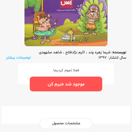
نویسنده:
شیما زهره وند
،
اکرم نژادفلاح
،
شاهد مشهودی
سال انتشار: 1397
توضیحات بیشتر
فعلا تموم کردیم!
موجود شد خبرم کن
مشخصات محصول
ناشر:‌
گاج