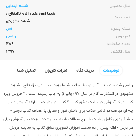
سال تحصیلی:‌
ششم ابتدایی
شیما زهره وند
،
اکرم نژادفلاح
،
نویسنده:‌
شاهد مشهودی
دسته بندی:
آس
نام درس:
ریاضی
تعداد صفحات:‌
384
سال انتشار:‌
1397
توضیحات
دریک نگاه
نظرات کاربران
تحلیل شما
ریاضی ششم دبستان آس توسط اساتید شیما زهره وند . اکرم نژادفلاح . شاهد
مشهودی در انتشارات گاج در سال 97 (چاپ 1) به چاپ رسیده است . * فروش ویژه
کتب کمک آموزشی در سایت عشق کتاب * کتاب دربردارنده : - ارائه آموزش کامل و
پله ای مباحث در قالبی جذاب برای دانش آموز و مطابق با اهداف کتاب درسی -
پوشش دهی کامل مباحث با طرح سوالات طبقه بندی شده و هدف دار آموزشی برای
هر درس - ارائه بیش از ده ساعت آموزش تصویری عشق کتاب یه سایت فروش