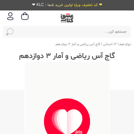
❤ کد تخفیف ویژه اولین خرید شما : KLC ❤
دوازدهم
/
12 انسانی
/
گاج آس ریاضی و آمار 3 دوازدهم
گاج آس ریاضی و آمار 3 دوازدهم