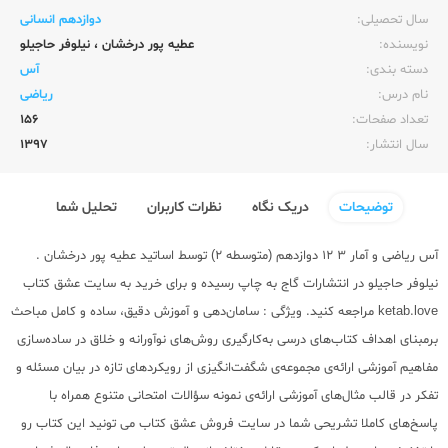
سال تحصیلی:‌
دوازدهم انسانی
نویسنده:‌
عطیه پور درخشان
،
نیلوفر حاجیلو
دسته بندی:
آس
نام درس:
ریاضی
تعداد صفحات:‌
156
سال انتشار:‌
1397
توضیحات
دریک نگاه
نظرات کاربران
تحلیل شما
آس ریاضی و آمار 3 12 دوازدهم (متوسطه 2) توسط اساتید عطیه پور درخشان .
نیلوفر حاجیلو در انتشارات گاج به چاپ رسیده و برای خرید به سایت عشق کتاب
ketab.love مراجعه کنید. ویژگی : سامان‌دهی و آموزش دقیق، ساده و کامل مباحث
برمبنای اهداف کتاب‌های درسی به‌کارگیری روش‌های نوآورانه و خلاق در ساده‌سازی
مفاهیم آموزشی ارائه‌ی مجموعه‌ی شگفت‌انگیزی از رویکردهای تازه در بیان مسئله و
تفکر در قالب مثال‌های آموزشی ارائه‌ی نمونه سؤالات امتحانی متنوع همراه با
پاسخ‌های کاملا تشریحی شما در سایت فروش عشق کتاب می تونید این کتاب رو