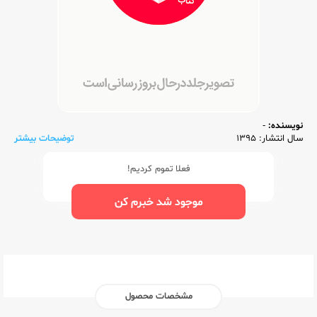
نویسنده:
-
سال انتشار: 1395
توضیحات بیشتر
فعلا تموم کردیم!
موجود شد خبرم کن
مشخصات محصول
ناشر:‌
گلواژه