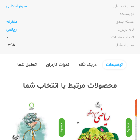
سال تحصیلی:‌
سوم ابتدایی
نویسنده:‌
-
دسته بندی:
متفرقه
نام درس:
ریاضی
تعداد صفحات:‌
0
سال انتشار:‌
1395
توضیحات
دریک نگاه
نظرات کاربران
تحلیل شما
محصولات مرتبط با انتخاب شما
موجود
موجود
موج